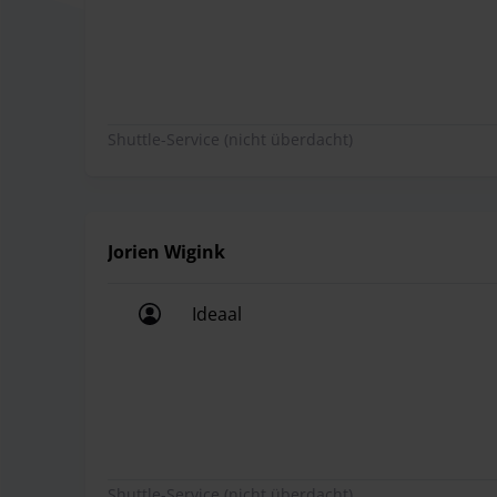
Gepäcks und stellen Ihr Auto bei Ihrer Rückreise 
Beim Valet-Service von Parking Point können Sie 
Shuttle-Service (nicht überdacht)
Flughafens nutzen. Die Mitarbeiter helfen Ihnen 
Point wird alles daran tun, um dafür zu sorgen, d
Jorien Wigink
Ideaal
Ideaal
Shuttle-Service (nicht überdacht)