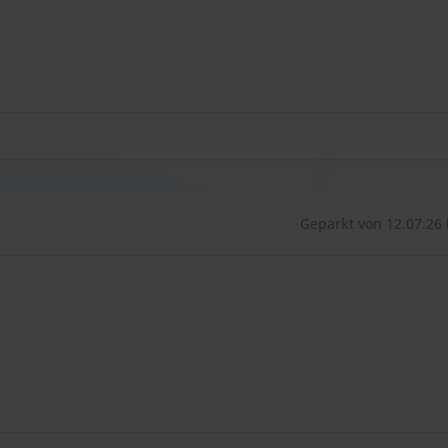
wieder für Sie am Flughafen bereit.
direkt nach der Autoübergabe die Fazilitäten des
gerne beim Be- und Entladen Ihres Gepäcks. Parking
ass Sie sorgenfrei Ihre Reise starten können.
Geparkt von 12.07.26 