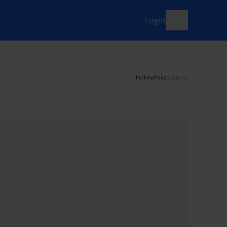
Login
menü-offen