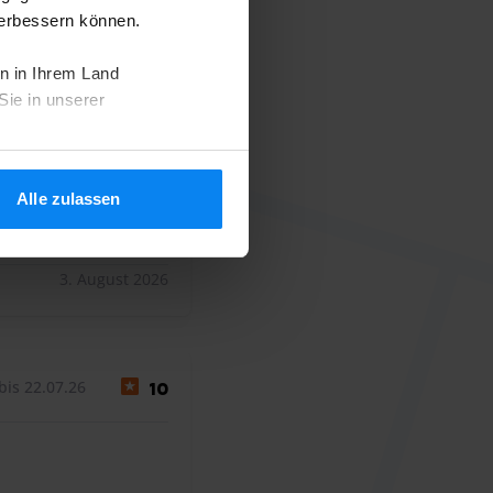
verbessern können.
bis 01.08.26
10
n in Ihrem Land
Sie in unserer
Alle zulassen
3. August 2026
bis 22.07.26
10