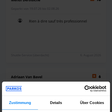
Bitte beachten Sie, dass die maximale Höhe für Fahrzeuge
Geparkt von 19.07.26 bis 02.08.26
2,10 m beträgt
Rien à dire sauf très professionnel
Rien à dire sauf très professionnel
Shuttle-Service (überdacht)
6. August 2026
Adriaan Van Bavel
6
Geparkt von 21.07.26 bis 04.08.26
Het opgegeven adres in de mail is niet
Zustimmung
Details
Über Cookies
correct, nadien moet je bellen en het