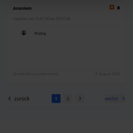
Anoniem
8
Geparkt von 13.07.26 bis 30.07.26
Prima
Prima
Shuttle-Service (überdacht)
5. August 2026
zurück
weiter
1
2
3
4
5
6
7