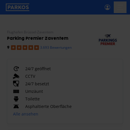
beschriftung-für-primäre-navigation
menü-
Flughafen Brüssel-Zaventem
Parking Premier Zaventem
3.693 Bewertungen
9
24/7 geöffnet
CCTV
24/7 besetzt
Umzäunt
Toilette
Asphaltierte Oberfläche
Alle ansehen