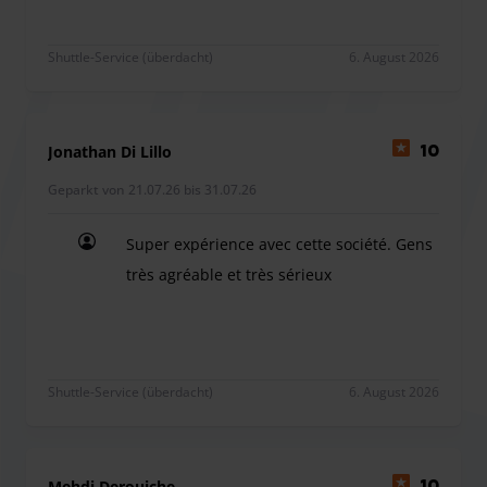
Dieser Parkplatz akzeptiert nur 4 Person im Shuttle. Ab der
4. Person werden Ihnen 5 € Hin- und Rückfahrt pro Person
Shuttle-Service (überdacht)
6. August 2026
berechnet.
Bitte beachten Sie, dass die maximale Höhe für Fahrzeuge
2,10 m beträgt
Jonathan Di Lillo
10
Geparkt von 21.07.26 bis 31.07.26
Auf dem Parkplatz können Sie von vielen kostenlosen
Super expérience avec cette société. Gens
Dienstleistungen profitieren; Für Sie gibt es einen
très agréable et très sérieux
Warteraum mit sauberen Toiletten und
Super expérience avec cette société. Gens très ag
Verkaufsautomaten, an denen Sie kalte Getränke und
Snacks erhalten. Darüber hinaus hilft Ihnen das
freundliche Personal beim Ein- und Ausladen Ihres
Shuttle-Service (überdacht)
6. August 2026
Gepäcks bei der Ankunft und Abreise. Ideal, oder?
Dieser Parkplatz akzeptiert nur 4 Person im Shuttle. Ab der
4. Person werden Ihnen 5 € Hin- und Rückfahrt pro Person
berechnet.
Mehdi Derouiche
10