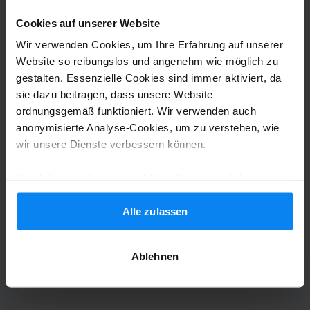
Frans is slecht verstaanbaar. Veel
onduidelijkheden.
Cookies auf unserer Website
Het opgegeven adres in de mail is niet correct, n
Wir verwenden Cookies, um Ihre Erfahrung auf unserer
Shuttle-Service (überdacht)
6. August 2026
Website so reibungslos und angenehm wie möglich zu
gestalten. Essenzielle Cookies sind immer aktiviert, da
sie dazu beitragen, dass unsere Website
ordnungsgemäß funktioniert. Wir verwenden auch
Anonym
8
anonymisierte Analyse-Cookies, um zu verstehen, wie
Geparkt von 28.07.26 bis 04.08.26
wir unsere Dienste verbessern können.
Preis Leistung stimmt !
Durch Ihre Zustimmung erklären Sie sich mit der
Preis Leistung stimmt !
Verwendung von Cookies gemäß den Regeln in Ihrem
Land einverstanden, können Ihre Einstellungen jedoch
Alle zulassen
jederzeit anpassen. Alle Einzelheiten finden Sie in
unserer
Datenschutzrichtlinie
.
Ablehnen
Shuttle-Service (überdacht)
5. August 2026