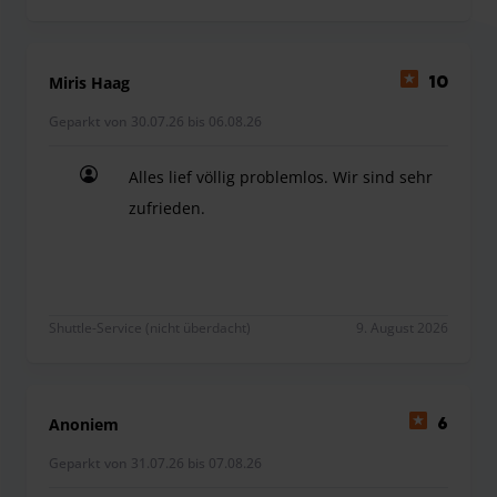
Ähnliches erhebt. Dies ist mit dem Parkanbieter Vorort zu
klären.
Verspätungen oder Urlaubs-Verlängerungen sind
Miris Haag
10
umgehend bitte schriftlich per E-Mail und telefonisch dem
Parkanbieter weiterzugeben. Die E-Mail-Adresse lautet wie
Geparkt von 30.07.26 bis 06.08.26
folgt: [info@parkexpert.de]. Andernfalls könnte eine
Alles lief völlig problemlos. Wir sind sehr
Gebühr berechnet werden, da der Parkanbieter in diesem
Fall nicht optimal planen kann.
zufrieden.
Der Shuttle-Service ist für bis zu 4 Personen inbegriffen.
Alles lief völlig problemlos. Wir sind sehr zufried
Ab der 5. Person wird eine Gebühr von 10 € pro Person
erhoben.
Shuttle-Service (nicht überdacht)
9. August 2026
Anoniem
6
Geparkt von 31.07.26 bis 07.08.26