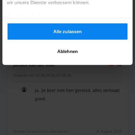
wir unsere Dienste verbessern können.
War gut
Durch Ihre Zustimmung erklären Sie sich mit der
Verwendung von Cookies gemäß den Regeln in Ihrem
Land einverstanden, können Ihre Einstellungen jedoch
Alle zulassen
Shuttle-Service (nicht überdacht)
8. August 2026
jederzeit anpassen. Alle Einzelheiten finden Sie in
unserer
Datenschutzrichtlinie
.
Ablehnen
Janske Van der Vliet
10
Geparkt von 02.08.26 bis 07.08.26
ja, 2e keer met hen gereisd. alles verloopt
goed.
ja, 2e keer met hen gereisd. alles verloopt goed.
Shuttle-Service (nicht überdacht)
8. August 2026