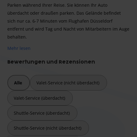
Parken während Ihrer Reise. Sie können Ihr Auto
überdacht oder draußen parken. Das Gelände befindet
sich nur ca. 6-7 Minuten vom Flughafen Düsseldorf
entfernt und wird Tag und Nacht von Mitarbeitern im Auge
behalten.
Mehr lesen
Park Expert weiß, wie wichtig es für Kunden ist, dass das
Bewertungen und Rezensionen
Auto sicher untergestellt ist. Mit jahrelanger Erfahrung
und einem hervorragenden Shuttle- und Valet-Service
Alle
Valet-Service (nicht überdacht)
befreit Park Expert Sie von Ihren Sorgen rund um das
Parken während Ihrer Reise. Sie können Ihr Auto
Valet-Service (überdacht)
überdacht oder draußen parken. Das Gelände befindet
sich nur ca. 6-7 Minuten vom Flughafen Düsseldorf
Shuttle-Service (überdacht)
entfernt und wird Tag und Nacht von Mitarbeitern im Auge
behalten.
Shuttle-Service (nicht überdacht)