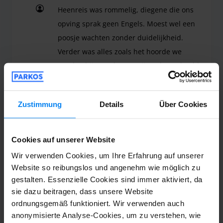
Heenreis was rommelig, diegene die ons
opving sprak geen Engels. Moest wel een
poosje wachten zonder duidelijkheid.
Verder was alles zoals het hoorde we
werden bij terugkomst vrij snel opgehaald.
We zaten de Heen en terugweg wel Met te
veel mensen in het transferbusje, maar
Zustimmung
Details
Über Cookies
het was gelukkig niet ver.
Heenreis was rommelig, diegene die ons opving sp
Shuttle-Service (nicht überdacht)
8. August 2026
Cookies auf unserer Website
Wir verwenden Cookies, um Ihre Erfahrung auf unserer
Website so reibungslos und angenehm wie möglich zu
Oliver Pape
10
gestalten. Essenzielle Cookies sind immer aktiviert, da
sie dazu beitragen, dass unsere Website
Geparkt von 31.07.26 bis 07.08.26
ordnungsgemäß funktioniert. Wir verwenden auch
anonymisierte Analyse-Cookies, um zu verstehen, wie
War gut