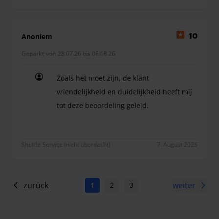
Anoniem
10
Geparkt von 28.07.26 bis 06.08.26
Zoals het moet zijn, de klant
vriendelijkheid en duidelijkheid heeft mij
tot deze beoordeling geleid.
Zoals het moet zijn, de klant vriendelijkheid en d
Shuttle-Service (nicht überdacht)
7. August 2026
zurück
weiter
1
2
3
4
5
6
7