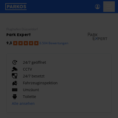
beschriftung-für-primäre-navigation
menü-
Flughafen Düsseldorf
Park Expert
6.504 Bewertungen
9,3
24/7 geöffnet
CCTV
24/7 besetzt
Fahrzeuginspektion
Umzäunt
Toilette
Alle ansehen