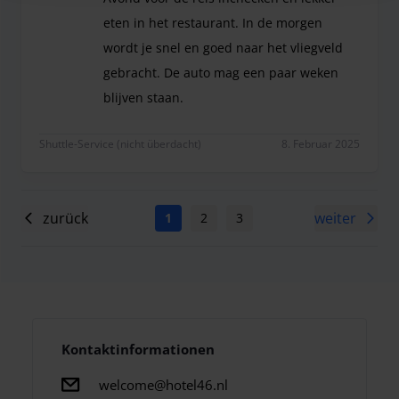
eten in het restaurant. In de morgen
wordt je snel en goed naar het vliegveld
gebracht. De auto mag een paar weken
blijven staan.
Heerlijk ontspannen en ontzorgd op reis. Avond v
Shuttle-Service (nicht überdacht)
8. Februar 2025
zurück
weiter
1
2
3
4
5
6
7
Kontaktinformationen
welcome@hotel46.nl