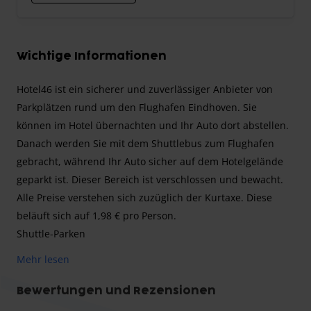
Wichtige Informationen
Hotel46 ist ein sicherer und zuverlässiger Anbieter von
Parkplätzen rund um den Flughafen Eindhoven. Sie
können im Hotel übernachten und Ihr Auto dort abstellen.
Danach werden Sie mit dem Shuttlebus zum Flughafen
gebracht, während Ihr Auto sicher auf dem Hotelgelände
geparkt ist. Dieser Bereich ist verschlossen und bewacht.
Alle Preise verstehen sich zuzüglich der Kurtaxe. Diese
beläuft sich auf 1,98 € pro Person.
Shuttle-Parken
Wenn Sie das Park-, Sleep-and-Fly-Arrangement in
Mehr lesen
Anspruch nehmen, parken Sie am Hotel und bleiben dort
eine Nacht. Das Auto wird dann im Hotel geparkt, während
Bewertungen und Rezensionen
Sie reisen. Das Hotel hat eine Kooperation mit dem