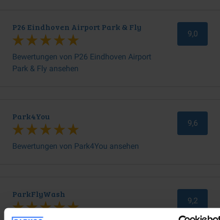
P26 Eindhoven Airport Park & Fly
9,0
Bewertungen von P26 Eindhoven Airport
Park & Fly ansehen
Park4You
9,6
Bewertungen von Park4You ansehen
ParkFlyWash
9,2