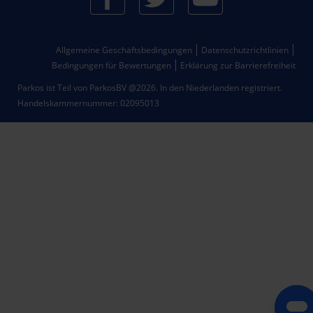
Allgemeine Geschäftsbedingungen
Datenschutzrichtlinien
Bedingungen für Bewertungen
Erklärung zur Barrierefreiheit
Parkos ist Teil von ParkosBV @2026. In den Niederlanden registriert.
Handelskammernummer: 02095013