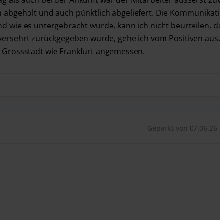
ch abgeholt und auch pünktlich abgeliefert. Die Kommunikat
nd wie es untergebracht wurde, kann ich nicht beurteilen, da
ersehrt zurückgegeben wurde, gehe ich vom Positiven aus
ne Grossstadt wie Frankfurt angemessen.
 als auch bei der Ankunft war der Mitarbeiter äusserst zuv
Geparkt von 07.06.26 