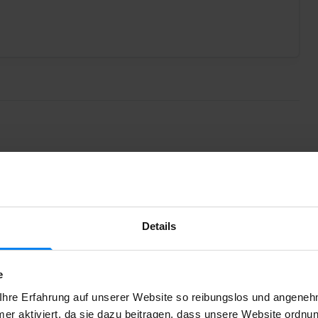
lässigen Valet-Service. Der Parkplatz ist sieben Tage die
von Kameras überwacht. So können Sie Ihren Urlaub
Details
e
lässigen Valet-Service. Der Parkplatz ist sieben Tage die
hre Erfahrung auf unserer Website so reibungslos und angenehm
von Kameras überwacht. So können Sie Ihren Urlaub
er aktiviert, da sie dazu beitragen, dass unsere Website ordnu