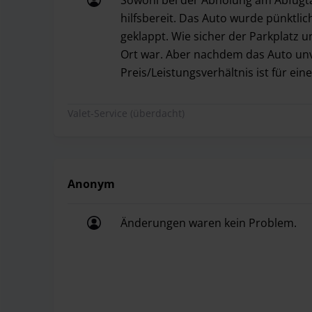
hilfsbereit. Das Auto wurde pünktli
geklappt. Wie sicher der Parkplatz u
Ort war. Aber nachdem das Auto unv
Preis/Leistungsverhältnis ist für ei
Sowohl bei der Abholung am Abfugtag
Valet-Service (überdacht)
Anonym
Änderungen waren kein Problem.
Änderungen waren kein Problem.