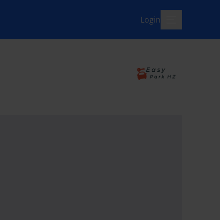
Login
menü-offen