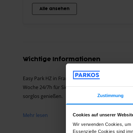
Alle ansehen
Wichtige Informationen
Easy Park HZ in Frankfurt bietet Ihnen einen zuver
Woche 24/7h für Sie geöffnet und wird ständig 
Zustimmung
sorglos genießen.
Mehr lesen
Cookies auf unserer Websit
Easy Park HZ in Frankfurt bietet Ihnen einen zuver
Wir verwenden Cookies, um I
Woche 24/7h für Sie geöffnet und wird ständig 
Essenzielle Cookies sind imm