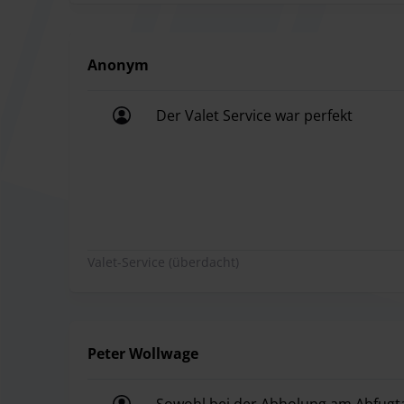
Anonym
Der Valet Service war perfekt
Der Valet Service war perfekt
Valet-Service (überdacht)
Peter Wollwage
Sowohl bei der Abholung am Abfugta