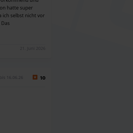
ion hatte super
 ich selbst nicht vor
. Das
orkommend und hilfsbereit. Das Auto wurde pünktlich abgeho
21. Juni 2026
bis 16.06.26
10