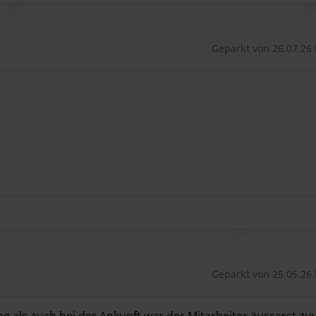
Geparkt von 26.07.26 
Geparkt von 25.05.26 
g als auch bei der Ankunft war der Mitarbeiter äusserst