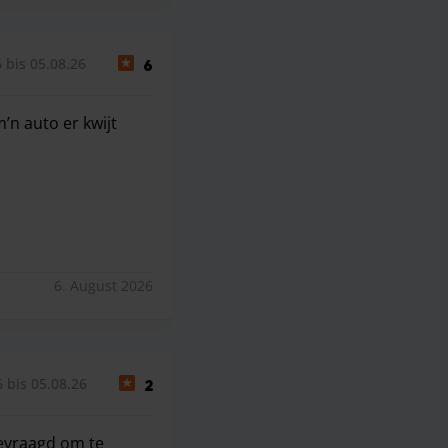
 bis 05.08.26
6
’n auto er kwijt
’n auto er kwijt
6. August 2026
 bis 05.08.26
2
gevraagd om te