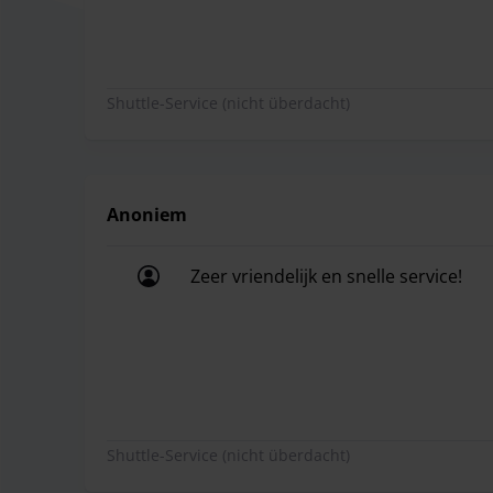
Shuttle-Service (nicht überdacht)
Anoniem
Zeer vriendelijk en snelle service!
Zeer vriendelijk en snelle service!
Shuttle-Service (nicht überdacht)