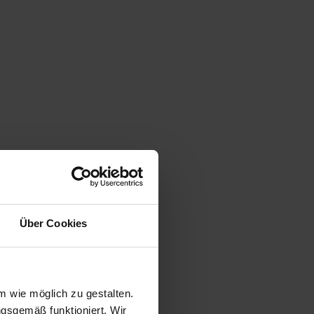
Über Cookies
 wie möglich zu gestalten.
ngsgemäß funktioniert. Wir
bis 06.08.26