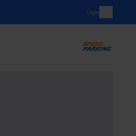
Login
menü-offen