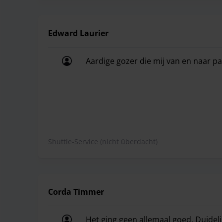
Edward Laurier
Aardige gozer die mij van en naar pa
Aardige gozer die mij van en naar pa
Shuttle-Service (nicht überdacht)
Corda Timmer
Het ging geen allemaal goed. Duide