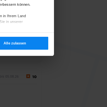
10
verbessern können.
n in Ihrem Land
Sie in unserer
Alle zulassen
7. August 2026
bis 05.08.26
10