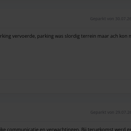
Geparkt von 30.07.26
rking vervoerde, parking was slordig terrein maar ach kon m
rking vervoerde, parking was slordig terrein maar ach kon m
Geparkt von 29.07.26
lijke communicatie en verwachtingen. Bij terugkomst werd 