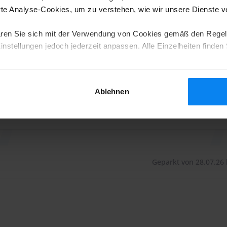
e Analyse-Cookies, um zu verstehen, wie wir unsere Dienste 
 problemlos ohne einen zusätzlichen Aufpreis zu
ren Sie sich mit der Verwendung von Cookies gemäß den Regel
um Beispiel Skier, die ohne Aufpreis im Shuttle-Bus
nstellungen jedoch jederzeit anpassen. Alle Einzelheiten finden 
Ablehnen
Geparkt von 28.07.26 