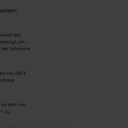
tgelegten
Antwort des
bereinigt, um
n der Teilnahme
ert von 300 €.
scheins
n im Wert von
rm
zu.