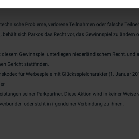
technische Probleme, verlorene Teilnahmen oder falsche Teiln
 behält sich Parkos das Recht vor, das Gewinnspiel zu ändern o
diesem Gewinnspiel unterliegen niederländischem Recht, und al
n Gericht stattfinden.
skodex für Werbespiele mit Glücksspielcharakter (1. Januar 201
er.
leistungen seiner Parkpartner. Diese Aktion wird in keiner Weise
t verbunden oder steht in irgendeiner Verbindung zu ihnen.