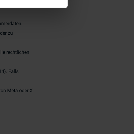
ehmerdaten.
der zu
le rechtlichen
4). Falls
 von Meta oder X