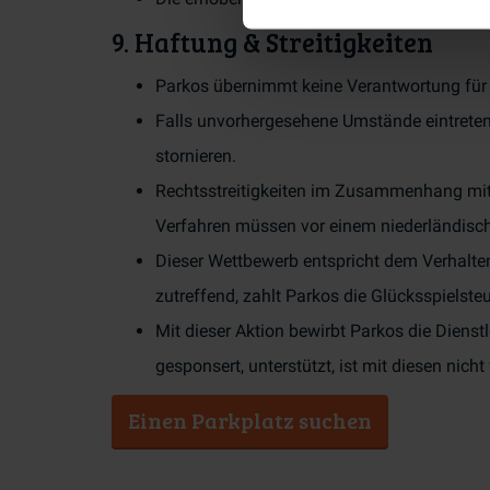
9. Haftung & Streitigkeiten
Parkos übernimmt keine Verantwortung für 
Falls unvorhergesehene Umstände eintreten,
stornieren.
Rechtsstreitigkeiten im Zusammenhang mit 
Verfahren müssen vor einem niederländische
Dieser Wettbewerb entspricht dem Verhalten
zutreffend, zahlt Parkos die Glücksspielsteu
Mit dieser Aktion bewirbt Parkos die Dienst
gesponsert, unterstützt, ist mit diesen nich
Einen Parkplatz suchen