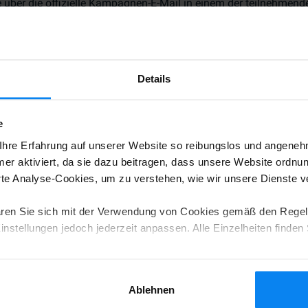
e über die offizielle Kampagnen-E-Mail in einem der teilnehmen
eschlossene direkte Partner sind von der Teilnahme ausgeschlos
on jederzeit und ohne Vorankündigung zu ändern oder zu beenden
Details
bar oder andere Sachwerte eintauschbar.
nz geführt.
e
bei der Lieferung oder Nutzung von Gutscheinen, die durch Dritt
hre Erfahrung auf unserer Website so reibungslos und angenehm
er aktiviert, da sie dazu beitragen, dass unsere Website ordnu
e Analyse-Cookies, um zu verstehen, wie wir unsere Dienste 
rkos.de
ren Sie sich mit der Verwendung von Cookies gemäß den Regel
nstellungen jedoch jederzeit anpassen. Alle Einzelheiten finden 
Daten der Teilnehmer in Übereinstimmung mit der
Datenschutzri
Ablehnen
für dieses Gewinnspiel verwendet und nicht an Dritte weiterge