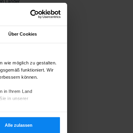
den Länder
sen.
.
Über Cookies
e ausgestellt
 wie möglich zu gestalten.
ngsgemäß funktioniert. Wir
verbessern können.
n in Ihrem Land
Sie in unserer
chtlinie
.
Alle zulassen
geben.