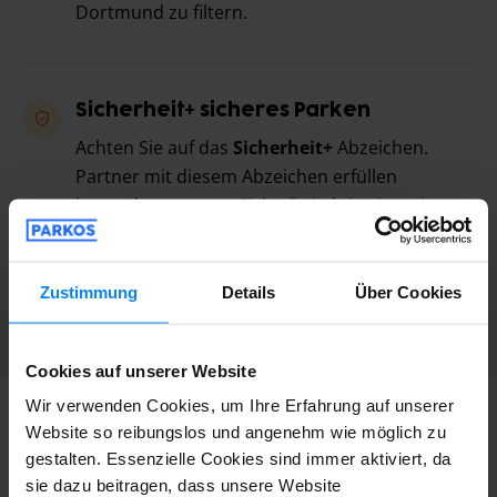
Dortmund zu filtern.
Sicherheit+ sicheres Parken
Achten Sie auf das
Sicherheit+
Abzeichen.
Partner mit diesem Abzeichen erfüllen
besonders strenge Sicherheitskriterien wie
lückenlose Videoüberwachung, geschlossene
Einzäunung und regelmäßige Kontrolle durch
Personal.
Zustimmung
Details
Über Cookies
Cookies auf unserer Website
Wir verwenden Cookies, um Ihre Erfahrung auf unserer
Website so reibungslos und angenehm wie möglich zu
Wichtige Tipps und Hinweise für
gestalten. Essenzielle Cookies sind immer aktiviert, da
Ihre Abreise am Flughafen
sie dazu beitragen, dass unsere Website