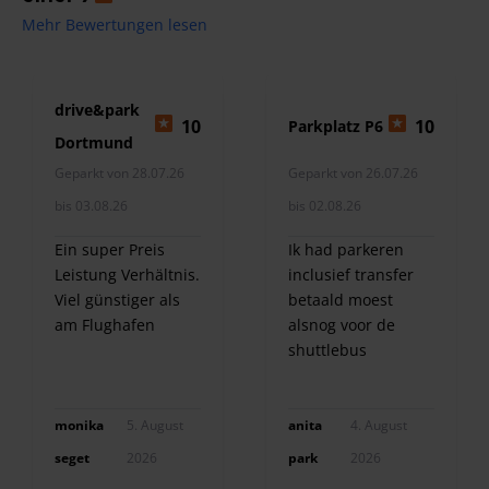
Mehr Bewertungen lesen
drive&park
10
10
Parkplatz P6
Dortmund
Geparkt von 28.07.26
Geparkt von 26.07.26
bis 03.08.26
bis 02.08.26
Ein super Preis
Ik had parkeren
Leistung Verhältnis.
inclusief transfer
Viel günstiger als
betaald moest
am Flughafen
alsnog voor de
shuttlebus
betalen???
monika
5. August
anita
4. August
seget
2026
park
2026