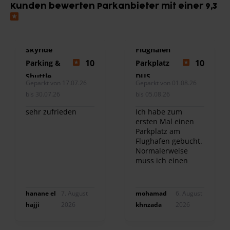
Kunden bewerten Parkanbieter mit einer 9,3
Skyride
Flughafen
10
10
Parking &
Parkplatz
Shuttle
DUS
Geparkt von 17.07.26
Geparkt von 01.08.26
bis 30.07.26
bis 05.08.26
sehr zufrieden
Ich habe zum
ersten Mal einen
Parkplatz am
Flughafen gebucht.
Normalerweise
muss ich einen
Freund fragen, und
ich war sehr
zufrieden. Ich
hanane el
7. August
mohamad
6. August
werde sie immer
hajji
2026
khnzada
2026
wieder buchen.