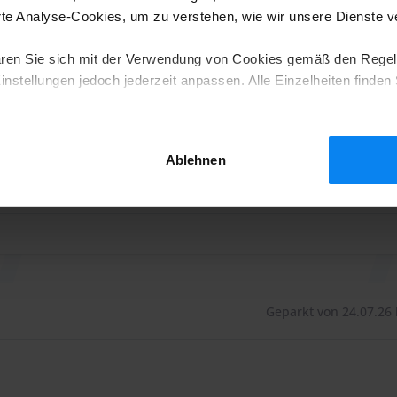
e Analyse-Cookies, um zu verstehen, wie wir unsere Dienste 
icherten und umzäunten Gelände sicher abgestellt. Der
Geparkt von 18.07.26 
ttlebus bringt Sie in nur 5 Minuten zum Flughafen.
ren Sie sich mit der Verwendung von Cookies gemäß den Regel
nstellungen jedoch jederzeit anpassen. Alle Einzelheiten finden 
Ablehnen
ersonal hilft Ihnen gerne beim Verladen Ihres Gepäcks.
Geparkt von 24.07.26 