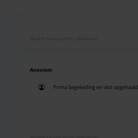
Shuttle-Service (nicht überdacht)
Anoniem
Prima begeleiding en vlot opgehaal
Prima begeleiding en vlot opgehaal
Shuttle-Service (nicht überdacht)