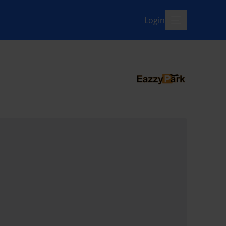
Login
menü-offen