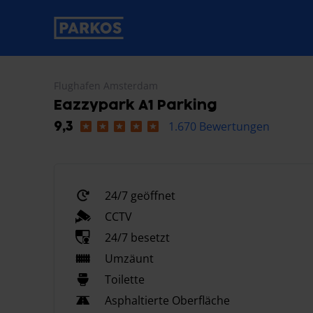
beschriftung-für-primäre-navigation
Flughafen Amsterdam
Eazzypark A1 Parking
1.670 Bewertungen
9,3
24/7 geöffnet
CCTV
24/7 besetzt
Umzäunt
Toilette
Asphaltierte Oberfläche