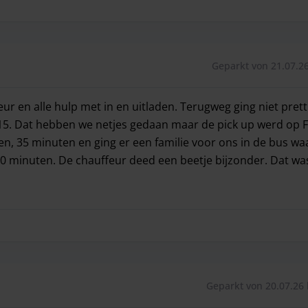
Geparkt von 21.07.26
r en alle hulp met in en uitladen. Terugweg ging niet pretti
5. Dat hebben we netjes gedaan maar de pick up werd op 
en, 35 minuten en ging er een familie voor ons in de bus w
minuten. De chauffeur deed een beetje bijzonder. Dat was n
eur en alle hulp met in en uitladen. Terugweg ging niet pr
Geparkt von 20.07.26 