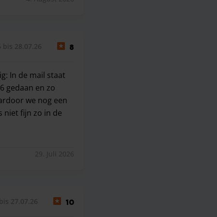
 bis 28.07.26
8
g: In de mail staat
F6 gedaan en zo
aardoor we nog een
iet fijn zo in de
ettig: In de mail staat dat we moesten wachten tussen F9-1
29. Juli 2026
bis 27.07.26
10