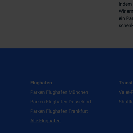
indem 
Wir em
ein Par
schenk
Flughäfen
Transf
Parken Flughafen München
Valet-
Parken Flughafen Düsseldorf
Shuttl
Parken Flughafen Frankfurt
Alle Flughäfen