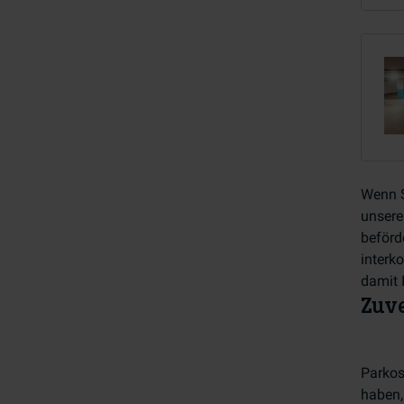
Wenn S
unsere
beförd
interk
damit I
Zuv
Parkos
haben,