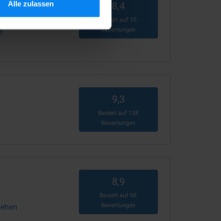
tle)
Alle zulassen
8,4
Basiert auf
10
Bewertungen
e
9,3
Basiert auf
138
Bewertungen
8,9
Basiert auf
98
Bewertungen
sehen