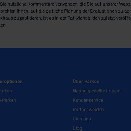
Sie nützliche Kommentare verwenden, die Sie auf unserer Websi
pfehlen Ihnen, auf die zeitliche Planung der Evaluationen zu a
khaus zu profitieren, ist es in der Tat wichtig, den zuletzt ver
en.
eroptionen
Über Parkos
Parken
Häufig gestellte Fragen
e-Parken
Kundenservice
Partner werden
Über uns
Blog