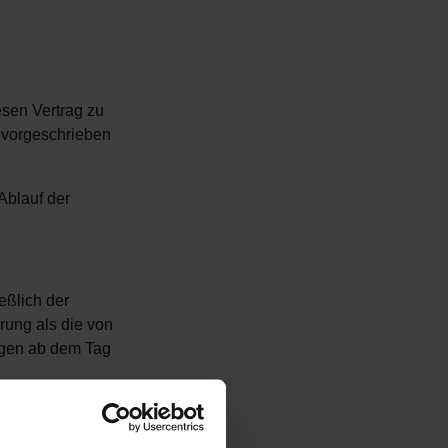
iesen Vertrag zu
t vorgeschrieben
Ablauf der
eßlich der
rung als die von
agen ab dem Tag
gesetzt haben,
r Rückzahlung