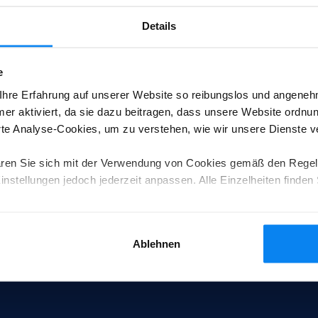
Details
während der Widerrufsfrist beginnen soll, so haben Sie uns ei
 Zeitpunkt, zu dem Sie uns von der Ausübung des Widerrufsrecht
en Dienstleistungen im Vergleich zum Gesamtbetrag der im Vert
e
hre Erfahrung auf unserer Website so reibungslos und angenehm
er aktiviert, da sie dazu beitragen, dass unsere Website ordnu
 zur Erbringung von Dienstleistungen in den Bereichen Beherbe
e Analyse-Cookies, um zu verstehen, wie wir unsere Dienste 
Waren, Kraftfahrzeugvermietung, Lieferung von Speisen und G
ammenhang mit Freizeitbetätigungen, wenn der Vertrag für die 
ren Sie sich mit der Verwendung von Cookies gemäß den Regel
nstellungen jedoch jederzeit anpassen. Alle Einzelheiten finden 
Ablehnen