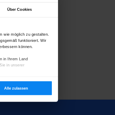
Über Cookies
nen angemessenen
s hinsichtlich
rag vorgesehenen
 wie möglich zu gestalten.
ngsgemäß funktioniert. Wir
rgung zu anderen
verbessern können.
etränken sowie
Erbringung einen
n in Ihrem Land
Sie in unserer
Alle zulassen