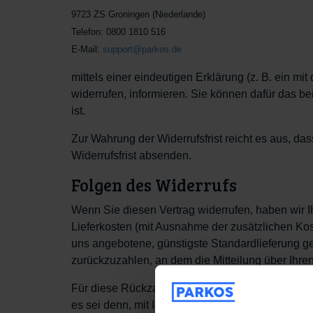
9723 ZS Groningen (Niederlande)
Telefon: 0800 1810 516
E-Mail:
support@parkos.de
mittels einer eindeutigen Erklärung (z. B. ein mit
widerrufen, informieren. Sie können dafür das b
ist.
Zur Wahrung der Widerrufsfrist reicht es aus, da
Widerrufsfrist absenden.
Folgen des Widerrufs
Wenn Sie diesen Vertrag widerrufen, haben wir Ih
Lieferkosten (mit Ausnahme der zusätzlichen Kost
uns angebotene, günstigste Standardlieferung g
zurückzuzahlen, an dem die Mitteilung über Ihren
Für diese Rückzahlung verwenden wir dasselbe Z
es sei denn, mit Ihnen wurde ausdrücklich etwa