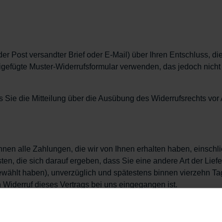
 der Post versandter Brief oder E-Mail) über Ihren Entschluss, d
eigefügte Muster-Widerrufsformular verwenden, das jedoch nich
ss Sie die Mitteilung über die Ausübung des Widerrufsrechts vor 
nen alle Zahlungen, die wir von Ihnen erhalten haben, einschli
en, die sich darauf ergeben, dass Sie eine andere Art der Liefe
ewählt haben), unverzüglich und spätestens binnen vierzehn T
 Widerruf dieses Vertrags bei uns eingegangen ist.
ahlungsmittel, das Sie bei der ursprünglichen Transaktion ein
s anderes vereinbart; in keinem Fall werden Ihnen wegen diese