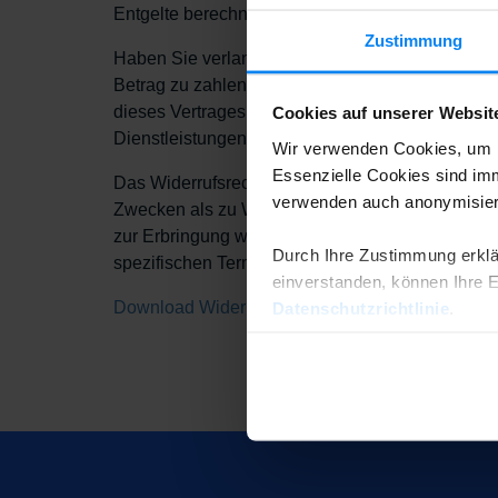
Entgelte berechnet.
Zustimmung
Haben Sie verlangt, dass die Dienstleistungen 
Betrag zu zahlen, der dem Anteil der bis zu dem
dieses Vertrages unterrichten, bereits erbracht
Cookies auf unserer Websit
Dienstleistungen entspricht.
Wir verwenden Cookies, um I
Essenzielle Cookies sind imm
Das Widerrufsrecht besteht nicht bei Verträgen
verwenden auch anonymisiert
Zwecken als zu Wohnzwecken, Beförderung von 
zur Erbringung weiterer Dienstleistungen im Zus
Durch Ihre Zustimmung erklä
spezifischen Termin oder Zeitraum vorsieht.
einverstanden, können Ihre Ei
Download Widerrufsformular
Datenschutzrichtlinie
.