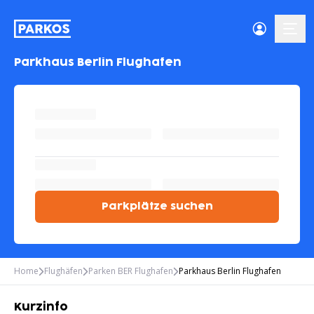
menü-
Parkhaus Berlin Flughafen
Parkplätze suchen
Home
Flughäfen
Parken BER Flughafen
Parkhaus Berlin Flughafen
Kurzinfo