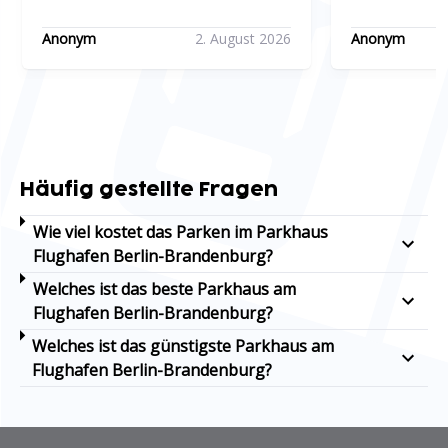
freundlich gelöst.
meiner Buchu
Anonym
2. August 2026
Anonym
funktioniert.
telefonische
Schranke hat
ausfahren sc
Abzüge bei d
Häufig gestellte Fragen
zum einen de
Buchungscod
Wie viel kostet das Parken im Parkhaus
Flughafen Berlin-Brandenburg?
die Sicherheit
Welches ist das beste Parkhaus am
das Parkhaus
Flughafen Berlin-Brandenburg?
und es gab s
Welches ist das günstigste Parkhaus am
gesehen auc
Flughafen Berlin-Brandenburg?
Überwachun