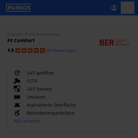
beschriftung-für-primäre-navigation
menü-
Flughafen Berlin-Brandenburg
P3 Comfort
264 Bewertungen
9,5
24/7 geöffnet
CCTV
24/7 besetzt
Umzäunt
Asphaltierte Oberfläche
Behindertenparkplätze
Alle ansehen