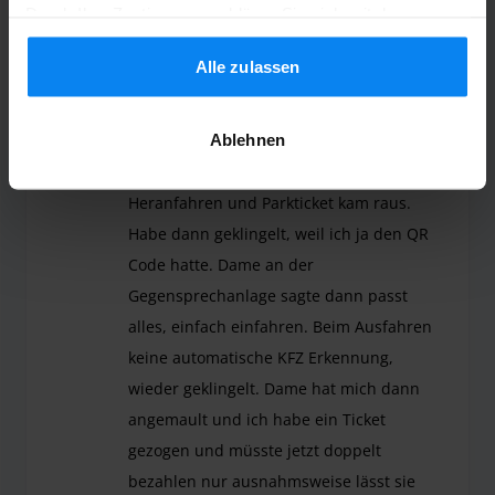
Durch Ihre Zustimmung erklären Sie sich mit der
Verwendung von Cookies gemäß den Regeln in Ihrem
Land einverstanden, können Ihre Einstellungen jedoch
Alle zulassen
Anonym
6
jederzeit anpassen. Alle Einzelheiten finden Sie in
Geparkt von 29.05.26 bis 05.06.26
unserer
Datenschutzrichtlinie
.
Ablehnen
Schranke öffnete automatisch beim
Heranfahren und Parkticket kam raus.
Habe dann geklingelt, weil ich ja den QR
Code hatte. Dame an der
Gegensprechanlage sagte dann passt
alles, einfach einfahren. Beim Ausfahren
keine automatische KFZ Erkennung,
wieder geklingelt. Dame hat mich dann
angemault und ich habe ein Ticket
gezogen und müsste jetzt doppelt
bezahlen nur ausnahmsweise lässt sie