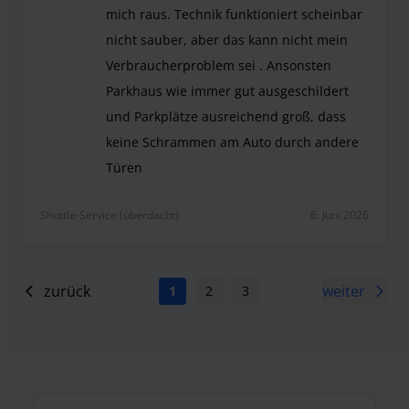
mich raus. Technik funktioniert scheinbar
nicht sauber, aber das kann nicht mein
Verbraucherproblem sei . Ansonsten
Parkhaus wie immer gut ausgeschildert
und Parkplätze ausreichend groß, dass
keine Schrammen am Auto durch andere
Türen
Schranke öffnete automatisch beim Heranfahren u
Shuttle-Service (überdacht)
6. Juni 2026
zurück
weiter
1
2
3
4
5
6
7