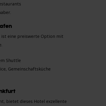
estaurants
haber.
hafen
ist eine preiswerte Option mit
e.
em Shuttle
vice, Gemeinschaftsküche
nkfurt
, bietet dieses Hotel exzellente