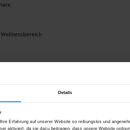
häre.
, Wellnessbereich
lässigen Service und komfortable
 vor oder nach dem Flug.
Details
em Shuttle
e
ies WLAN
hre Erfahrung auf unserer Website so reibungslos und angenehm
er aktiviert, da sie dazu beitragen, dass unsere Website ordnu