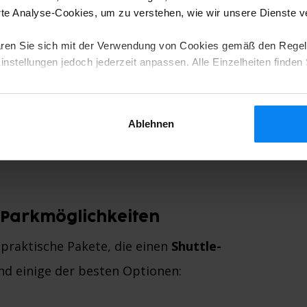
e Analyse-Cookies, um zu verstehen, wie wir unsere Dienste 
l
ren Sie sich mit der Verwendung von Cookies gemäß den Regel
 Sheraton Komfort und Bequemlichkeit
nstellungen jedoch jederzeit anpassen. Alle Einzelheiten finden 
 zu Terminal 1
Ablehnen
luxuriöse Zimmer
d Parkmöglichkeiten
praktische Pakete, die einen
Shuttle-
ind einige der besten Optionen: