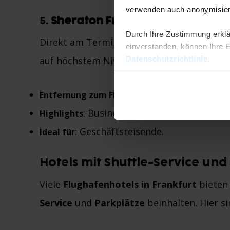
verwenden auch anonymisiert
5.
Sheraton Frankfurt Airport Hote
Durch Ihre Zustimmung erklä
Direkt am Terminal 1 gelegen, bietet das
einverstanden, können Ihre Ei
Datenschutzrichtlinie
.
auf höchstem Niveau.
: Direkter Zugang
Entfernung zum Flughafen
: Business-Center, Fitnessraum, 
Highlights
: Geschäftsreisende.
Ideal für
Hotels mit Shuttle-Service un
Viele
Flughafenhotels in Frankfurt
bieten 
Service
und
Parkplätze
beinhalten. Hier s