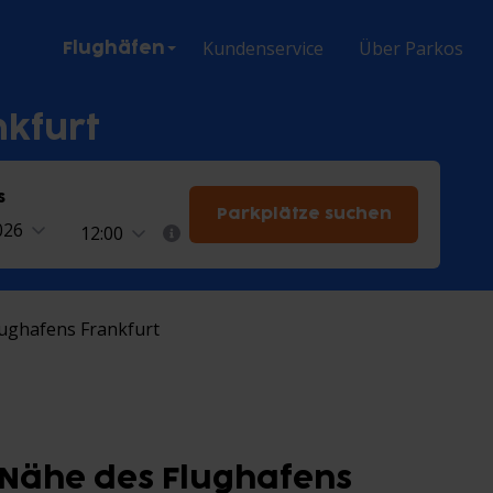
ion
Kundenservice
Über Parkos
Flughäfen
nkfurt
s
Parkplätze suchen
026
12:00
lughafens Frankfurt
r Nähe des Flughafens