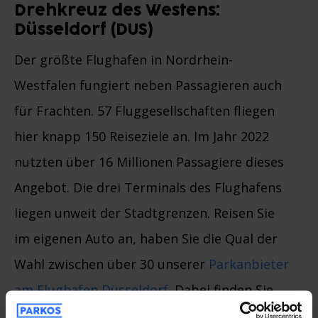
Drehkreuz des Westens:
Düsseldorf (DUS)
Der größte Flughafen in Nordrhein-
Westfalen fungiert neben Passagieren auch
für Frachten. 57 Fluggesellschaften fliegen
hier knapp 150 Reiseziele an. Im Jahr 2022
nutzten über 16 Millionen Passagiere dieses
Angebot. Die drei Terminals des Flughafens
liegen unweit der Stadtgrenzen. Reisen Sie
im eigenen Auto an, haben Sie die Qual der
Wahl zwischen über 30 unserer
Parkanbieter
am Flughafen Düsseldorf
. Dabei finden Sie
garantiert die günstigste Variante und