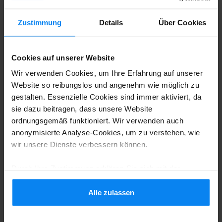
können Ihren Urlaub von Anfang an
Zustimmung
Details
Über Cookies
genießen.
Cookies auf unserer Website
Der älteste Flughafen
Wir verwenden Cookies, um Ihre Erfahrung auf unserer
Deutschlands: Hamburg (HAM)
Website so reibungslos und angenehm wie möglich zu
Bereits seit 1911 können Urlauber im
gestalten. Essenzielle Cookies sind immer aktiviert, da
sie dazu beitragen, dass unsere Website
Norden den ältesten Flughafen
ordnungsgemäß funktioniert. Wir verwenden auch
Deutschlands nutzen. Auch im Jahr 2022 war
anonymisierte Analyse-Cookies, um zu verstehen, wie
wir unsere Dienste verbessern können.
er Start für knapp 12 Millionen Fluggäste.
Sie wählten eine der über 40
Durch Ihre Zustimmung erklären Sie sich mit der
Verwendung von Cookies gemäß den Regeln in Ihrem
Fluggesellschaften, die knapp 90 Ziele in
Land einverstanden, können Ihre Einstellungen jedoch
Alle zulassen
Deutschland, Europa und der Welt anfliegen.
jederzeit anpassen. Alle Einzelheiten finden Sie in
unserer
Datenschutzrichtlinie
.