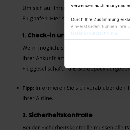
verwenden auch anonymisiert
Um sich auf Ihren Flug vorzubereiten, dur
Flughafen. Hier sind die wichtigsten Schritt
Durch Ihre Zustimmung erklä
einverstanden, können Ihre Ei
Datenschutzrichtlinie
.
1.
Check-in und Gepäckaufgabe
Wenn möglich, sollten Sie den Online-Chec
Ihrer Ankunft am Flughafen begeben Sie si
Fluggesellschaft, falls Sie Gepäck aufgebe
Informieren Sie sich vorab über den
Tipp:
Ihrer Airline.
2.
Sicherheitskontrolle
Bei der Sicherheitskontrolle müssen alle 