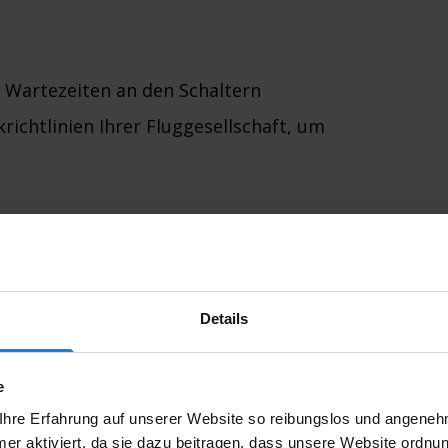
 Wartezeiten an den Schaltern
richtlinien Ihrer Fluggesellschaft, um
nn die Reisezeit variieren. Der
s auch mit öffentlichen Verkehrsmitteln
Details
h mögliche Verkehrsstörungen oder
e
hre Erfahrung auf unserer Website so reibungslos und angenehm
em Abflug
er aktiviert, da sie dazu beitragen, dass unsere Website ordnu