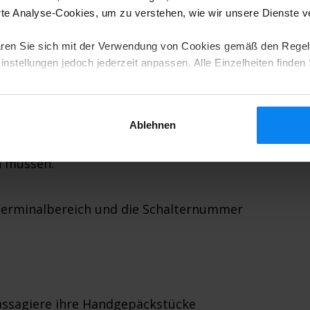
e Analyse-Cookies, um zu verstehen, wie wir unsere Dienste 
chlaufen Sie mehrere Kontrollpunkte am
e:
ren Sie sich mit der Verwendung von Cookies gemäß den Regel
nstellungen jedoch jederzeit anpassen. Alle Einzelheiten finden 
k-in nutzen, um Zeit zu sparen. Nach
Ablehnen
ch zum Check-in-Schalter Ihrer
n müssen.
 Terminalbereich und die Schalternummer
Passagiere ihre Handgepäckstücke