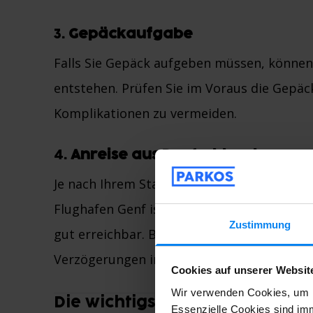
3.
Gepäckaufgabe
Falls Sie Gepäck aufgeben müssen, können
entstehen. Prüfen Sie im Voraus die Gepäck
Komplikationen zu vermeiden.
4.
Anreise aus Deutschland
Je nach Ihrem Startpunkt in Deutschland ka
Flughafen Genf ist sowohl mit dem Auto al
Zustimmung
gut erreichbar. Berücksichtigen Sie jedoc
Verzögerungen im Bahnverkehr.
Cookies auf unserer Websit
Wir verwenden Cookies, um I
Die wichtigsten Schritte vor d
Essenzielle Cookies sind imm