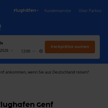
ion
Kundenservice
Über Parkos
Flughäfen
f
is
Parkplätze suchen
.2026
12:00
Genf ankommen, wenn Sie aus Deutschland reisen?
 Flughafen Genf