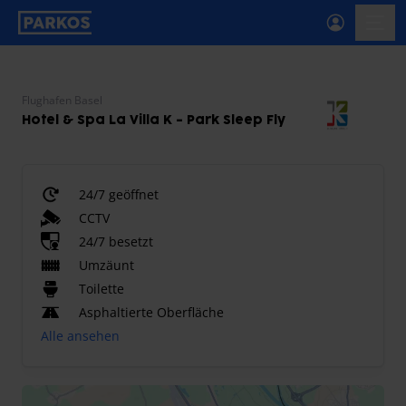
beschriftung-für-primäre-navigation
menü-
Flughafen Basel
Hotel & Spa La Villa K - Park Sleep Fly
24/7 geöffnet
CCTV
24/7 besetzt
Umzäunt
Toilette
Asphaltierte Oberfläche
Alle ansehen