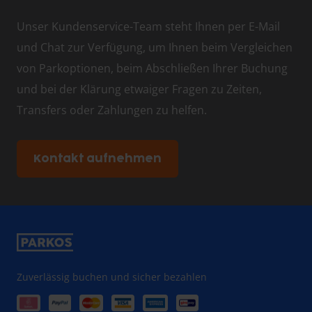
Bitte beachten Sie, dass wir als Vergleichsplattform nicht
Unser Kundenservice-Team steht Ihnen per E-Mail
im Besitz der Parkplätze sind, sondern mit unseren
und Chat zur Verfügung, um Ihnen beim Vergleichen
Partnern zusammenarbeiten, um Ihnen optimale Lösungen
von Parkoptionen, beim Abschließen Ihrer Buchung
zu bieten.
und bei der Klärung etwaiger Fragen zu Zeiten,
Transfers oder Zahlungen zu helfen.
Kontakt aufnehmen
Zuverlässig buchen und sicher bezahlen