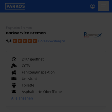
beschriftung-für-primäre-navigation
menü-
Flughafen Bremen
Parkservice Bremen
1.274 Bewertungen
9,8
24/7 geöffnet
CCTV
Fahrzeuginspektion
Umzäunt
Toilette
Asphaltierte Oberfläche
Alle ansehen