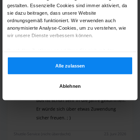
gestalten. Essenzielle Cookies sind immer aktiviert, da
Valet-Service (nicht überdacht)
25. Juni 2026
sie dazu beitragen, dass unsere Website
ordnungsgemäß funktioniert. Wir verwenden auch
anonymisierte Analyse-Cookies, um zu verstehen, wie
wir unsere Dienste verbessern können.
Anonym
10
Geparkt von 14.06.26 bis 19.06.26
Durch Ihre Zustimmung erklären Sie sich mit der
Verwendung von Cookies gemäß den Regeln in Ihrem
Es war unser 1.Mal mit Parkos und auch
Land einverstanden, können Ihre Einstellungen jedoch
Alle zulassen
jederzeit anpassen. Alle Einzelheiten finden Sie in
auf diesem Bremer Parkplatz. Es hat alles
unserer
Datenschutzrichtlinie
.
gut geklappt. Ohne lange Wartezeiten und
Ablehnen
mit freundlichem Personal. Der Shuttle
Bus ist schon sehr in die Jahre gekommen.
Er würde sich über etwas Zuwendung
sicher freuen. ; )
Es war unser 1.Mal mit Parkos und auch auf diese
Shuttle-Service (nicht überdacht)
23. Juni 2026