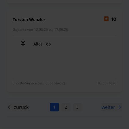
Torsten Wenzler
10
Geparkt von 12.06.26 bis 17.06.26
Alles Top
Alles Top
Shuttle-Service (nicht überdacht)
19. Juni 2026
zurück
weiter
1
2
3
4
5
6
7