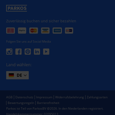
Zuverlässig buchen und sicher bezahlen
Folgen Sie uns auf Social Media
Land wählen:
DE
AGB
Datenschutz
Impressum
Widerrufsbelehrung
Zahlungsarten
Bewertungsregeln
Barrierefreiheit
Parkos ist Teil von ParkosBV @2026. In den Niederlanden registriert.
Handelskammernummer: 02095013