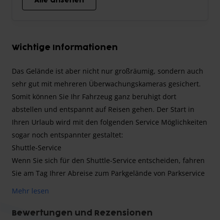
Alle ansehen
Wichtige Informationen
Das Gelände ist aber nicht nur großräumig, sondern auch
sehr gut mit mehreren Überwachungskameras gesichert.
Somit können Sie Ihr Fahrzeug ganz beruhigt dort
abstellen und entspannt auf Reisen gehen. Der Start in
Ihren Urlaub wird mit den folgenden Service Möglichkeiten
sogar noch entspannter gestaltet:
Shuttle-Service
Wenn Sie sich für den Shuttle-Service entscheiden, fahren
Sie am Tag Ihrer Abreise zum Parkgelände von Parkservice
Bremen. Nachdem Ihr Fahrzeug geparkt wurde, wird ein
Mehr lesen
Shuttle-Bus Sie zum Flughafen Bremen bringen. Wenn Sie
wieder zurückkommen, wird dieser Shuttle-Bus Sie auch
Bewertungen und Rezensionen