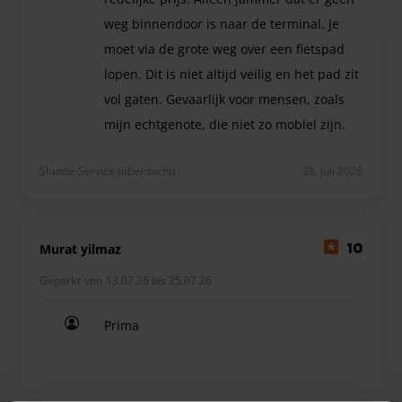
Linie 490 Richtung Dortmund Airport (PDF), gültig ab
weg binnendoor is naar de terminal. Je
30.03.2025
moet via de grote weg over een fietspad
Linie 490 Richtung Dortmund Aplerbeck (PDF), gültig ab
lopen. Dit is niet altijd veilig en het pad zit
30.03.2025
vol gaten. Gevaarlijk voor mensen, zoals
mijn echtgenote, die niet zo mobiel zijn.
Prima plek om te parkeren voor een redelijke prijs
Shuttle-Service (überdacht)
28. Juli 2026
Murat yilmaz
10
Geparkt von 13.07.26 bis 25.07.26
Prima
Prima