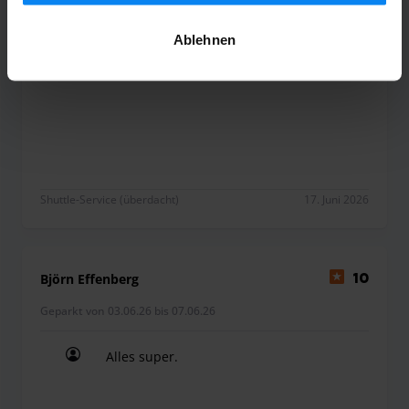
jederzeit anpassen. Alle Einzelheiten finden Sie in
unserer
Datenschutzrichtlinie
.
Geparkt von 09.06.26 bis 16.06.26
Ablehnen
Einwandfrei . Keine Probleme .
Einwandfrei . Keine Probleme .
Shuttle-Service (überdacht)
17. Juni 2026
Björn Effenberg
10
Geparkt von 03.06.26 bis 07.06.26
Alles super.
Alles super.