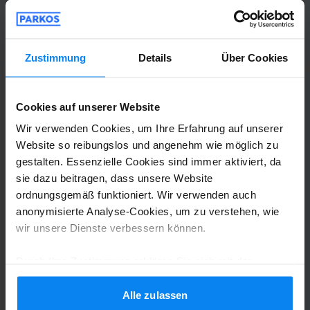
Shuttle-Service (überdacht)
26. Juli 2026
Zustimmung
Details
Über Cookies
Miroslaw Kubitza
10
Cookies auf unserer Website
Geparkt von 07.07.26 bis 08.07.26
Wir verwenden Cookies, um Ihre Erfahrung auf unserer
Website so reibungslos und angenehm wie möglich zu
Es hat alles Reibungslos funktioniert Top.
gestalten. Essenzielle Cookies sind immer aktiviert, da
Es hat alles Reibungslos funktioniert Top.
sie dazu beitragen, dass unsere Website
ordnungsgemäß funktioniert. Wir verwenden auch
anonymisierte Analyse-Cookies, um zu verstehen, wie
wir unsere Dienste verbessern können.
Shuttle-Service (überdacht)
15. Juli 2026
Durch Ihre Zustimmung erklären Sie sich mit der
Verwendung von Cookies gemäß den Regeln in Ihrem
Land einverstanden, können Ihre Einstellungen jedoch
Alle zulassen
Senad Kamaric
10