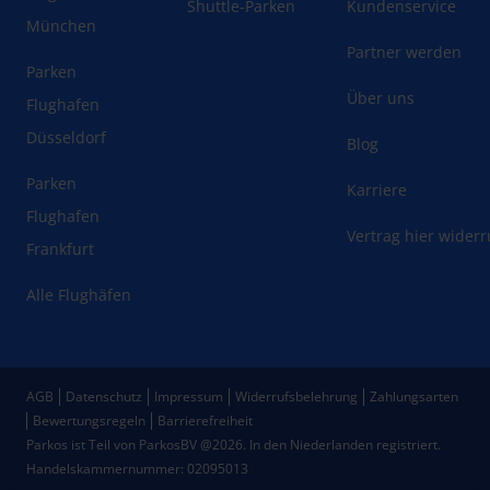
Shuttle-Parken
Kundenservice
München
Partner werden
Parken
Über uns
Flughafen
Düsseldorf
Blog
Parken
Karriere
Flughafen
Vertrag hier wider
Frankfurt
Alle Flughäfen
AGB
Datenschutz
Impressum
Widerrufsbelehrung
Zahlungsarten
Bewertungsregeln
Barrierefreiheit
Parkos ist Teil von ParkosBV @2026. In den Niederlanden registriert.
Handelskammernummer: 02095013