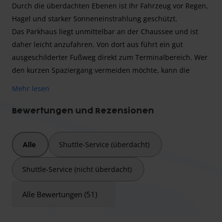
Durch die überdachten Ebenen ist Ihr Fahrzeug vor Regen,
Hagel und starker Sonneneinstrahlung geschützt.
Das Parkhaus liegt unmittelbar an der Chaussee und ist
daher leicht anzufahren. Von dort aus führt ein gut
ausgeschilderter Fußweg direkt zum Terminalbereich. Wer
den kurzen Spaziergang vermeiden möchte, kann die
kostenpflichtige Buslinie 490 nutzen, die regelmäßig
Mehr lesen
zwischen P5 und dem Terminal pendelt. Tickets sind
sowohl online als auch an Automaten erhältlich.
Bewertungen und Rezensionen
Bitte beachten Sie die maximale Einfahrtshöhe von
2,00
Metern
.
Alle
Shuttle-Service (überdacht)
Shuttle-Service (nicht überdacht)
Das
Parkhaus P5 am Flughafen Dortmund
bietet Ihnen eine
geschützte und preisbewusste Parkmöglichkeit für längere
Alle Bewertungen (51)
Reisen. Auf vier Ebenen stehen rund 350 überdachte
Stellplätze bereit. Das Terminal erreichen Sie zu Fuß in