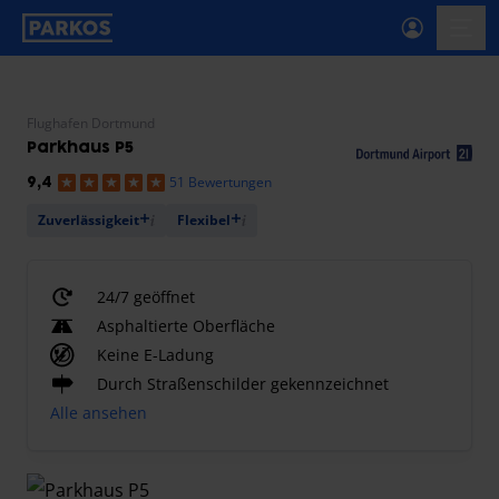
beschriftung-für-primäre-navigation
menü-
Flughafen Dortmund
Parkhaus P5
51 Bewertungen
9,4
Zuverlässigkeit
Flexibel
24/7 geöffnet
Asphaltierte Oberfläche
Keine E-Ladung
Durch Straßenschilder gekennzeichnet
Alle ansehen