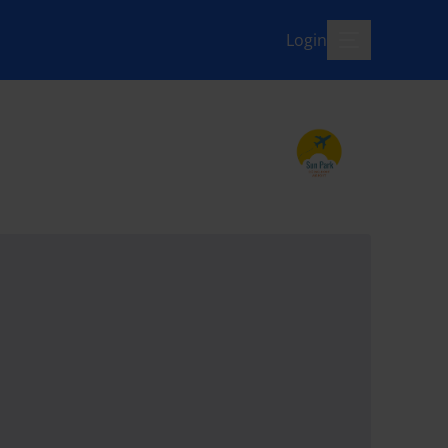
Login
menü-offen