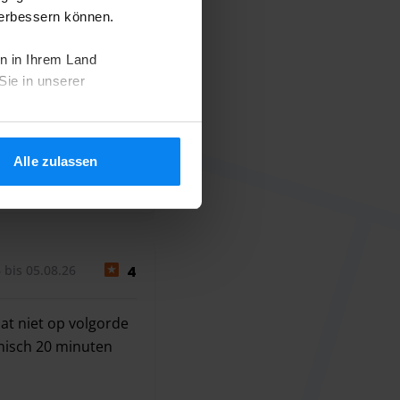
verbessern können.
n in Ihrem Land
Sie in unserer
Alle zulassen
7. August 2026
 bis 05.08.26
4
at niet op volgorde
onisch 20 minuten
at niet op volgorde van wie het eerst gebeld heeft, gaat m