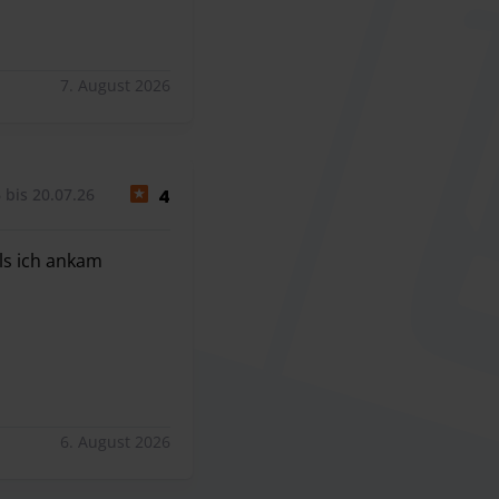
7. August 2026
 bis 20.07.26
4
ls ich ankam
 Als ich ankam wurden mir trotzdem die Schlüssel abgenomm
6. August 2026