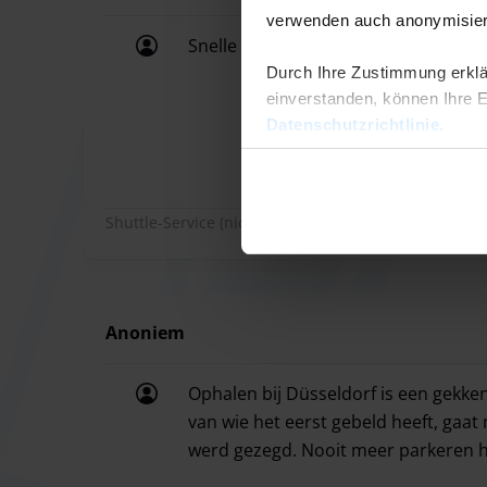
verwenden auch anonymisiert
Important information regarding on-site fees:
Snelle service van en naar vliegveld
Extra Passengers:
The transfer includes 2 people.
Snelle service van en naar vliegveld
Durch Ihre Zustimmung erklä
Oversized Vehicles:
Cars or vans longer than 4 me
einverstanden, können Ihre Ei
Night Service:
A surcharge of €10 applies for chec
Datenschutzrichtlinie
.
Overstay:
If you stay longer than booked, the cost
Shuttle-Service (nicht überdacht)
Anoniem
Ophalen bij Düsseldorf is een gekke
van wie het eerst gebeld heeft, gaa
werd gezegd. Nooit meer parkeren h
Ophalen bij Düsseldorf is een gekke