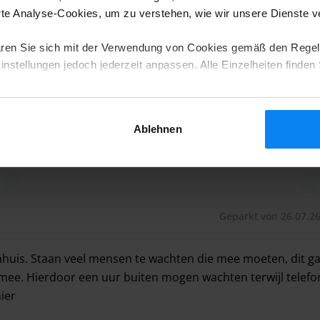
e Analyse-Cookies, um zu verstehen, wie wir unsere Dienste 
 Any additional person is charged €10.
ren Sie sich mit der Verwendung von Cookies gemäß den Regel
ters are subject to a €40 surcharge.
nstellungen jedoch jederzeit anpassen. Alle Einzelheiten finden 
k-ins or returns between 22:00 and 06:00.
 is €20 per additional day.
Ablehnen
Geparkt von 26.07.26
nhuis. Staan veel mensen te wachten die mee moeten, dit ga
t mee. Hierdoor een uur buiten mogen wachten terwijl telef
ier
nhuis. Staan veel mensen te wachten die mee moeten, dit ga