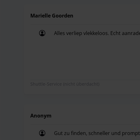
Marielle Goorden
Alles verliep vlekkeloos. Echt aanrad
Alles verliep vlekkeloos. Echt aanrad
Shuttle-Service (nicht überdacht)
Anonym
Gut zu finden, schneller und prompt