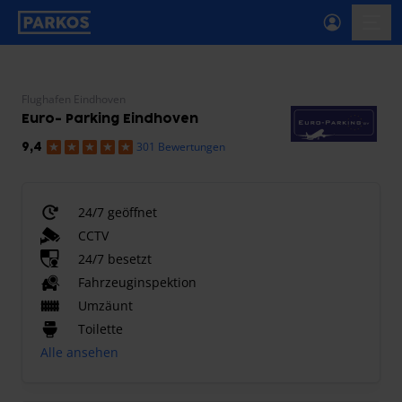
beschriftung-für-primäre-navigation
menü-
Flughafen Eindhoven
Euro- Parking Eindhoven
301 Bewertungen
9,4
24/7 geöffnet
CCTV
24/7 besetzt
Fahrzeuginspektion
Umzäunt
Toilette
Alle ansehen