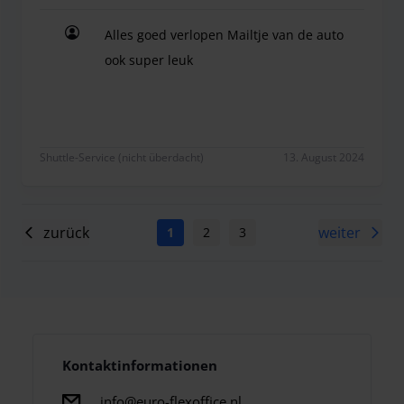
Alles goed verlopen Mailtje van de auto
ook super leuk
Alles goed verlopen Mailtje van de auto ook supe
Shuttle-Service (nicht überdacht)
13. August 2024
zurück
weiter
1
2
3
4
5
6
7
Kontaktinformationen
info@euro-flexoffice.nl