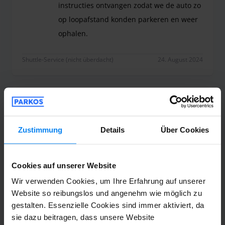
instructies ontvangen zodat we de auto zo
op loopafstand konden parkeren en weer
ophalen.
Ideaal begin van de vakantie. Duidelijke instruc
Shuttle-Service (nicht überdacht)
24. August 2024
Anoniem
8
Geparkt von 02.08.24 bis 11.08.24
Zustimmung
Details
Über Cookies
We need shades for the cars. You could
have wider parking spots.
Cookies auf unserer Website
We need shades for the cars. You could have wide
Wir verwenden Cookies, um Ihre Erfahrung auf unserer
Website so reibungslos und angenehm wie möglich zu
gestalten. Essenzielle Cookies sind immer aktiviert, da
Shuttle-Service (nicht überdacht)
18. August 2024
sie dazu beitragen, dass unsere Website