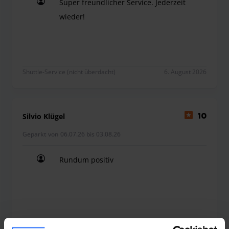
Super freundlicher Service. Jederzeit
wieder!
Super freundlicher Service. Jederzeit wieder!
Shuttle-Service (nicht überdacht)
6. August 2026
Silvio Klügel
10
Geparkt von 06.07.26 bis 03.08.26
Rundum positiv
Rundum positiv