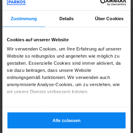
Shuttle-Service (überdacht)
5. August 2026
Zustimmung
Details
Über Cookies
Anonym
10
Geparkt von 23.07.26 bis 03.08.26
Cookies auf unserer Website
Wir verwenden Cookies, um Ihre Erfahrung auf unserer
Top Service, alles hat völlig reibungslos
Website so reibungslos und angenehm wie möglich zu
und einfach funktioniert. Nette
gestalten. Essenzielle Cookies sind immer aktiviert, da
Mitarbeiter. Kann ich uneingeschränkt
sie dazu beitragen, dass unsere Website
empfehlen.
ordnungsgemäß funktioniert. Wir verwenden auch
Top Service, alles hat völlig reibungslos und ein
anonymisierte Analyse-Cookies, um zu verstehen, wie
wir unsere Dienste verbessern können.
Shuttle-Service (nicht überdacht)
4. August 2026
Durch Ihre Zustimmung erklären Sie sich mit der
Verwendung von Cookies gemäß den Regeln in Ihrem
Jürgen Aust
8
Land einverstanden, können Ihre Einstellungen jedoch
Alle zulassen
jederzeit anpassen. Alle Einzelheiten finden Sie in
Geparkt von 21.07.26 bis 02.08.26