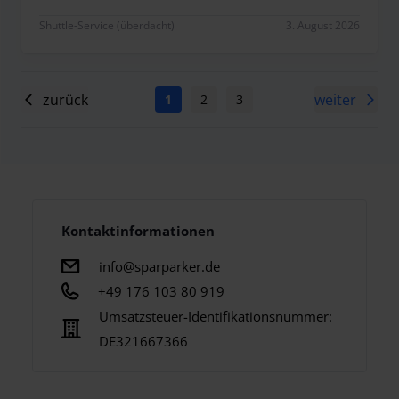
Shuttle-Service (überdacht)
3. August 2026
zurück
weiter
1
2
3
4
5
6
7
Kontaktinformationen
info@sparparker.de
+49 176 103 80 919
Umsatzsteuer-Identifikationsnummer:
DE321667366