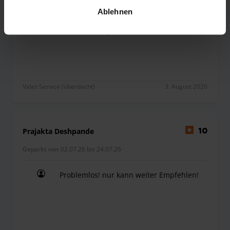
unserer
Datenschutzrichtlinie
.
Ablehnen
Planmäßige Ablieferung und Rückgabe.
Service ist empfehlenswert.
Planmäßige Ablieferung und Rückgabe. Service i
Valet-Service (überdacht)
3. August 2026
Prajakta Deshpande
10
Geparkt von 02.07.26 bis 24.07.26
Problemlos! nur kann weiter Empfehlen!
Problemlos! nur kann weiter Empfehlen!