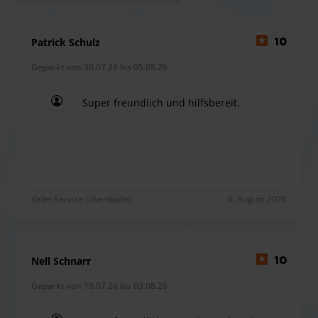
Kindersitze an. Der Anbieter verfügt über Kindersitze in
allen Größen. Bitte fügen Sie die Option Kindersitz
Patrick Schulz
10
während des Buchungsvorgangs zu Ihrer Reservierung
Geparkt von 30.07.26 bis 05.08.26
hinzu.
Sie können bei Sparkparker mit Fahrzeugen bis 6 Meter
Super freundlich und hilfsbereit.
Länge parken.
Super freundlich und hilfsbereit.
Der Transport von Sperrgepäck wie Kinderwagen, Buggy
und Rollstuhl, sind kostenlos. Für jedes weitere
Sperrgepäck, wie beispielsweise Ski, zweiter Koffer etc.
wird ein Aufschlag berechnet.
Es wird ein Aufpreis vor Ort für den Transport zum
Valet-Service (überdacht)
6. August 2026
Terminal 3 erhoben.
Nell Schnarr
10
Geparkt von 18.07.26 bis 03.08.26