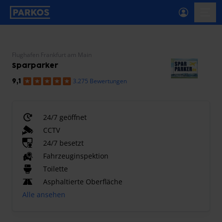
beschriftung-für-primäre-navigation
menü-
Flughafen Frankfurt am Main
Sparparker
3.275 Bewertungen
9,1
24/7 geöffnet
CCTV
24/7 besetzt
Fahrzeuginspektion
Toilette
Asphaltierte Oberfläche
Alle ansehen