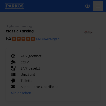
beschriftung-für-primäre-navigation
menü-
Flughafen Hamburg
Classic Parking
132 Bewertungen
9,2
24/7 geöffnet
CCTV
24/7 besetzt
Umzäunt
Toilette
Asphaltierte Oberfläche
Alle ansehen