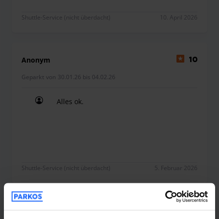
während der Buchung einsehen oder vor Ort begleichen.
Shuttle-Service (nicht überdacht)
10. April 2026
Anonym
10
Geparkt von 30.01.26 bis 04.02.26
Alles ok.
Alles ok.
Shuttle-Service (nicht überdacht)
5. Februar 2026
Anonym
10