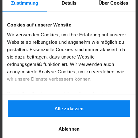
Zustimmung
Details
Über Cookies
Geparkt von 22.12.25 bis 29.12.25
Es hat alles gut geklappt
Cookies auf unserer Website
Es hat alles gut geklappt
Wir verwenden Cookies, um Ihre Erfahrung auf unserer
Website so reibungslos und angenehm wie möglich zu
gestalten. Essenzielle Cookies sind immer aktiviert, da
sie dazu beitragen, dass unsere Website
Shuttle-Service (überdacht)
7. Januar 2026
ordnungsgemäß funktioniert. Wir verwenden auch
anonymisierte Analyse-Cookies, um zu verstehen, wie
wir unsere Dienste verbessern können.
Markus Sziegoleit
10
Durch Ihre Zustimmung erklären Sie sich mit der
Geparkt von 26.12.25 bis 05.01.26
Verwendung von Cookies gemäß den Regeln in Ihrem
Land einverstanden, können Ihre Einstellungen jedoch
Alle zulassen
Bestens!
jederzeit anpassen. Alle Einzelheiten finden Sie in
unserer
Datenschutzrichtlinie
.
Bestens!
Ablehnen