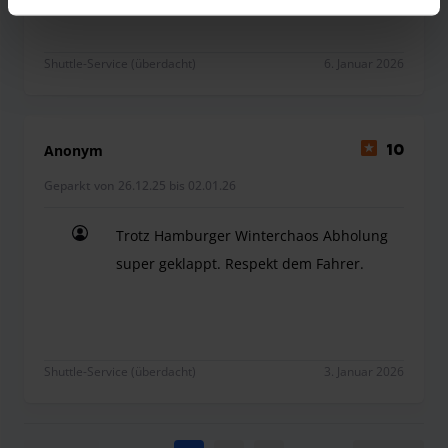
Shuttle-Service (überdacht)
6. Januar 2026
Anonym
10
Geparkt von 26.12.25 bis 02.01.26
Trotz Hamburger Winterchaos Abholung
super geklappt. Respekt dem Fahrer.
Trotz Hamburger Winterchaos Abholung super ge
Shuttle-Service (überdacht)
3. Januar 2026