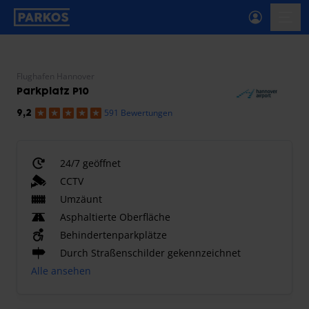
beschriftung-für-primäre-navigation
menü-
Flughafen Hannover
Parkplatz P10
591 Bewertungen
9,2
24/7 geöffnet
CCTV
Umzäunt
Asphaltierte Oberfläche
Behindertenparkplätze
Durch Straßenschilder gekennzeichnet
Alle ansehen