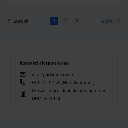
zurück
weiter
1
2
3
4
5
6
7
Kontaktinformationen
info@parkimeter.com
+49 511 97 70 (Notfallnummer)
Umsatzsteuer-Identifikationsnummer:
DE115824970