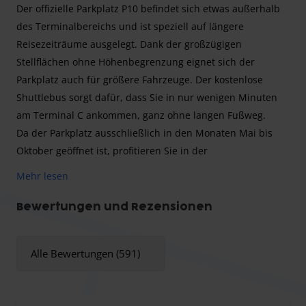
Der offizielle Parkplatz P10 befindet sich etwas außerhalb
des Terminalbereichs und ist speziell auf längere
Reisezeiträume ausgelegt. Dank der großzügigen
Stellflächen ohne Höhenbegrenzung eignet sich der
Parkplatz auch für größere Fahrzeuge. Der kostenlose
Shuttlebus sorgt dafür, dass Sie in nur wenigen Minuten
am Terminal C ankommen, ganz ohne langen Fußweg.
Da der Parkplatz ausschließlich in den Monaten Mai bis
Oktober geöffnet ist, profitieren Sie in der
Hauptreisesaison von einer attraktiven und günstigen
Mehr lesen
Parkmöglichkeit direkt am Flughafen Hannover.
Bewertungen und Rezensionen
Parkplatz P10 ist die preisbewusste Langzeitlösung des
Alle Bewertungen (591)
Flughafens Hannover und richtet sich besonders an
Urlaubsreisende. Ein kostenfreier Shuttlebus bringt Sie im
15-Minuten-Takt rund um die Uhr bequem zum Terminal C