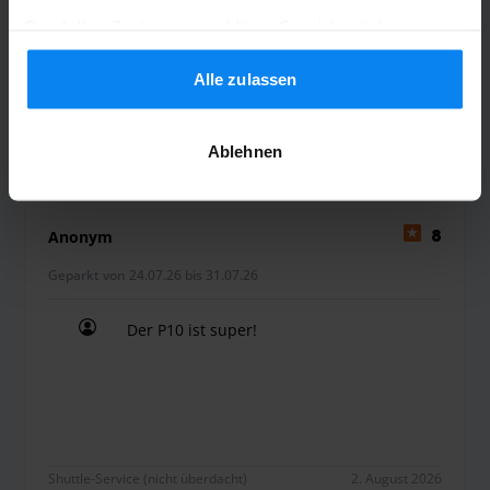
Der Parkplatz hat meine Erwartungen
Durch Ihre Zustimmung erklären Sie sich mit der
Verwendung von Cookies gemäß den Regeln in Ihrem
Land einverstanden, können Ihre Einstellungen jedoch
Alle zulassen
jederzeit anpassen. Alle Einzelheiten finden Sie in
unserer
Datenschutzrichtlinie
.
Shuttle-Service (nicht überdacht)
3. August 2026
Ablehnen
Anonym
8
Geparkt von 24.07.26 bis 31.07.26
Der P10 ist super!
Der P10 ist super!
Shuttle-Service (nicht überdacht)
2. August 2026