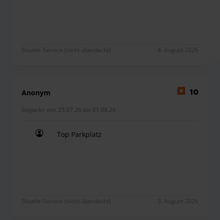
Ausfahrt am Kassenautomaten bezahlen. Diese
Nachzahlung kann ausschließlich mit einer Debit- oder
Kreditkarte erfolgen.
Shuttle-Service (nicht überdacht)
4. August 2026
Anonym
10
Geparkt von 25.07.26 bis 01.08.26
Top Parkplatz
Top Parkplatz
Shuttle-Service (nicht überdacht)
3. August 2026