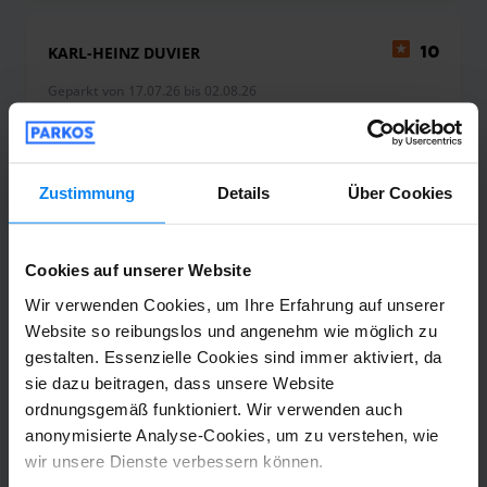
KARL-HEINZ DUVIER
10
Geparkt von 17.07.26 bis 02.08.26
Sehr gut von der online Reservierung bis
zum Auto wieder abholen genial!!!
Zustimmung
Details
Über Cookies
Sehr gut von der online Reservierung bis zum Aut
Cookies auf unserer Website
Shuttle-Service (nicht überdacht)
3. August 2026
Wir verwenden Cookies, um Ihre Erfahrung auf unserer
Website so reibungslos und angenehm wie möglich zu
gestalten. Essenzielle Cookies sind immer aktiviert, da
sie dazu beitragen, dass unsere Website
Udo Winkler
6
ordnungsgemäß funktioniert. Wir verwenden auch
Geparkt von 18.07.26 bis 01.08.26
anonymisierte Analyse-Cookies, um zu verstehen, wie
wir unsere Dienste verbessern können.
Der Parkplatz hat meine Erwartungen