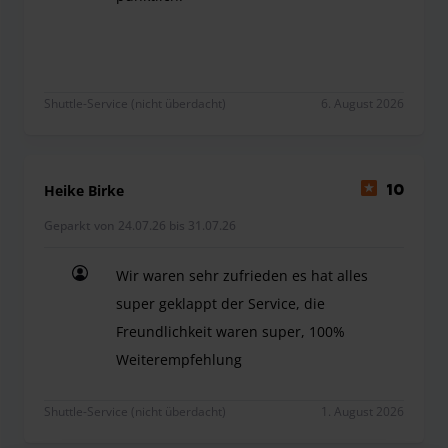
Sehr zuvorkommen, freundlich und pünktlich.
Shuttle-Service (nicht überdacht)
6. August 2026
Heike Birke
10
Geparkt von 24.07.26 bis 31.07.26
Wir waren sehr zufrieden es hat alles
super geklappt der Service, die
Freundlichkeit waren super, 100%
Weiterempfehlung
Wir waren sehr zufrieden es hat alles super gek
Shuttle-Service (nicht überdacht)
1. August 2026