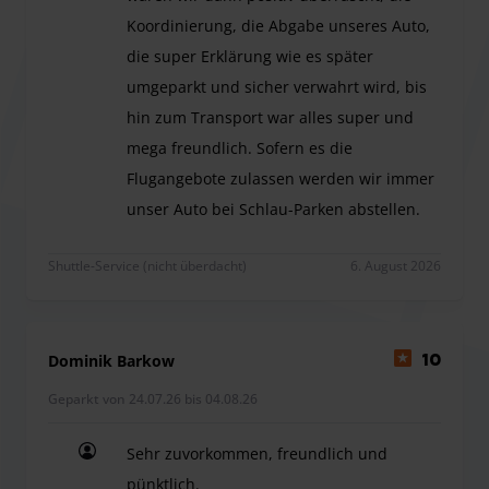
Koordinierung, die Abgabe unseres Auto,
die super Erklärung wie es später
umgeparkt und sicher verwahrt wird, bis
hin zum Transport war alles super und
mega freundlich. Sofern es die
Flugangebote zulassen werden wir immer
unser Auto bei Schlau-Parken abstellen.
Uns wurde dieser Parkplatz von Freunden empfohl
Shuttle-Service (nicht überdacht)
6. August 2026
Dominik Barkow
10
Geparkt von 24.07.26 bis 04.08.26
Sehr zuvorkommen, freundlich und
pünktlich.