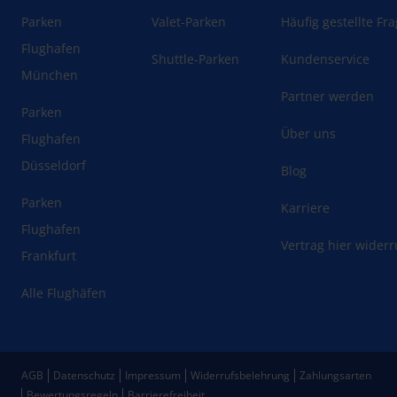
Parken
Valet-Parken
Häufig gestellte Fr
Flughafen
Shuttle-Parken
Kundenservice
München
Partner werden
Parken
Über uns
Flughafen
Düsseldorf
Blog
Parken
Karriere
Flughafen
Vertrag hier wider
Frankfurt
Alle Flughäfen
AGB
Datenschutz
Impressum
Widerrufsbelehrung
Zahlungsarten
Bewertungsregeln
Barrierefreiheit