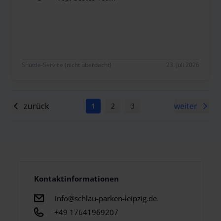
Top, bestes Team
Shuttle-Service (nicht überdacht)
23. Juli 2026
zurück
weiter
1
2
3
4
5
6
7
Kontaktinformationen
info@schlau-parken-leipzig.de
+49 17641969207