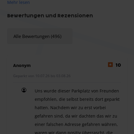
Mehr lesen
vermeidet es, wenn möglich, dass es für die Gäste zu
Wartezeiten kommt.
Bewertungen und Rezensionen
Alle Bewertungen (496)
Hier sind einige wichtige Informationen zum Parkanbieter:
Fahrzeug & Personen
Ihr Parkplatz ist für Fahrzeuge bis zu
2,00 m Breite
und
5,00 m Länge
ausgelegt.
Anonym
10
Der Autoschlüssel muss beim Parkanbieter abgegeben
Geparkt von 10.07.26 bis 03.08.26
werden.
Im Preis sind
4 Personen
inbegriffen. Ab der 5. Person wird
Uns wurde dieser Parkplatz von Freunden
ein Aufpreis berechnet.
empfohlen, die selbst bereits dort geparkt
Änderungen Ihrer Reservierung
hatten. Nachdem wir zu erst vorbei
Sollten Sie Änderungen 24 Stunden vor Ankunft
vornehmen müssen, kontaktieren Sie bitte den
gefahren sind, da wir dachten das wir zu
Parkanbieter per
Telefon
.
einer falschen Adresse gefahren währen,
waren wir dann positiv überrascht, die