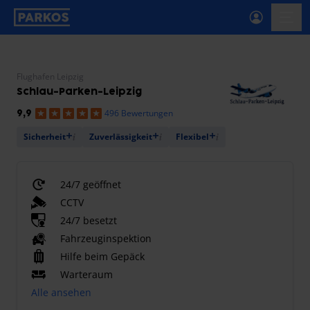
beschriftung-für-primäre-navigation
menü-
Flughafen Leipzig
Schlau-Parken-Leipzig
496 Bewertungen
9,9
Sicherheit
Zuverlässigkeit
Flexibel
24/7 geöffnet
CCTV
24/7 besetzt
Fahrzeuginspektion
Hilfe beim Gepäck
Warteraum
Alle ansehen