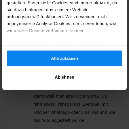
gestalten. Essenzielle Cookies sind immer aktiviert, da
erfolgte der Anruf des Valet service. Hier
sie dazu beitragen, dass unsere Website
wurde die genaue Ankunftszeit
ordnungsgemäß funktioniert. Wir verwenden auch
besprochen. Vor Ort am Flughafen wurde
anonymisierte Analyse-Cookies, um zu verstehen, wie
wir unsere Dienste verbessern können.
das Auto dann übergeben und auf
Schäden protokolliert. Bei Ankunft ruft
Durch Ihre Zustimmung erklären Sie sich mit der
man die Mitarbeiter 2x an. Einmal nach
Verwendung von Cookies gemäß den Regeln in Ihrem
Ankunft und ein zweites mal nach
Land einverstanden, können Ihre Einstellungen jedoch
Alle zulassen
Gepäckannahme. Kann man auf jeden Fall
jederzeit anpassen. Alle Einzelheiten finden Sie in
so machen :) Mitarbeiter sind nett und der
unserer
Datenschutzrichtlinie
.
Ablehnen
Preis + Service ist gut für Münchner
Verhältnisse. Wo das Auto letztens Endes
stand weiß man aber nicht Genau. Da
fehlt etwas Transparenz. Eventuell mit
Foto per Whatsapp oder Email wo und wie
das Auto abgestellt wurde
Im großen und Ganzen hat alles sehr gut geklapp