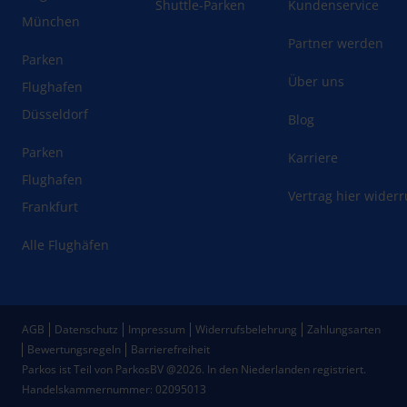
Shuttle-Parken
Kundenservice
München
Partner werden
Parken
Über uns
Flughafen
Düsseldorf
Blog
Parken
Karriere
Flughafen
Vertrag hier wider
Frankfurt
Alle Flughäfen
AGB
Datenschutz
Impressum
Widerrufsbelehrung
Zahlungsarten
Bewertungsregeln
Barrierefreiheit
Parkos ist Teil von ParkosBV @2026. In den Niederlanden registriert.
Handelskammernummer: 02095013