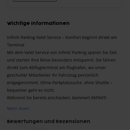
Wichtige Informationen
Infiniti Parking Valet Service – Komfort beginnt direkt am
Terminal
Mit dem Valet Service von Infiniti Parking sparen Sie Zeit
und starten Ihre Reise besonders entspannt. Sie fahren
direkt zum Abflugterminal am Flughafen, wo unser
geschulter Mitarbeiter Ihr Fahrzeug persönlich
entgegennimmt. Ohne Parkplatzsuche, ohne Shuttle –
bequemer geht es nicht.
Während Sie bereits einchecken, kümmert INFINITI
PARKING sich um Ihr Fahrzeug und parkt es sicher in
Mehr lesen
deren überwachten Parkhaus. Bei Ihrer Rückkehr steht Ihr
Auto wieder pünktlich am Terminal für Sie bereit – einfach
Bewertungen und Rezensionen
einsteigen und entspannt nach Hause fahren.