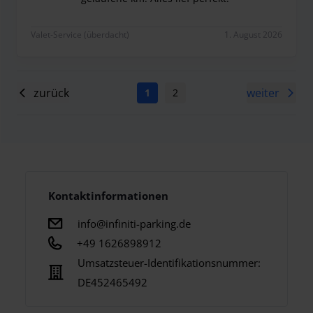
Am Abflug Termin wurden wir im Terminal 1, Slo
Valet-Service (überdacht)
1. August 2026
zurück
weiter
1
2
Kontaktinformationen
info@infiniti-parking.de
+49 1626898912
Umsatzsteuer-Identifikationsnummer:
DE452465492