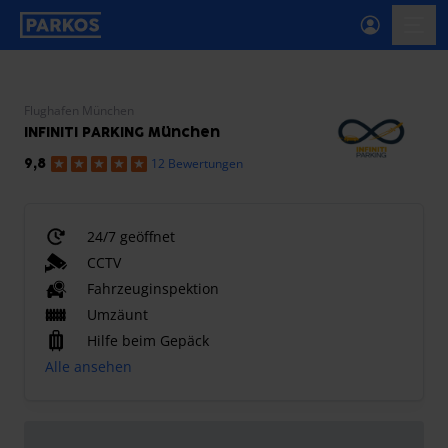
beschriftung-für-primäre-navigation
menü-
Flughafen München
INFINITI PARKING München
12 Bewertungen
9,8
24/7 geöffnet
CCTV
Fahrzeuginspektion
Umzäunt
Hilfe beim Gepäck
Alle ansehen