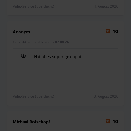
Valet-Service (überdacht)
4. August 2026
Anonym
10
Geparkt von 26.07.26 bis 02.08.26
Hat alles super geklappt.
Hat alles super geklappt.
Valet-Service (überdacht)
3. August 2026
Michael Rotschopf
10