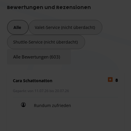
Es sind 3 Personen für den Transport mit Shuttle im Preis
Bewertungen und Rezensionen
inbegriffen. Ab der 4. Person erhebt der Parkanbieter
einen Aufpreis.
Alle
Valet-Service (nicht überdacht)
Sperrgepäck z.B. Golfgepäck, Surfausrüstung oder
Radkoffer, Hundebox usw. wird leider nicht akzeptiert und
Shuttle-Service (nicht überdacht)
transportiert.
Alle Bewertungen (603)
Cara Schattonatton
8
Geparkt von 11.07.26 bis 20.07.26
Rundum zufrieden
Rundum zufrieden