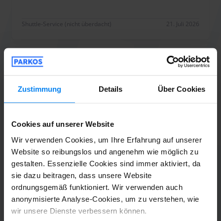
Shuttle-Service (nicht überdacht)
21. Juli 2026
Anonym
10
Geparkt von 10.07.26 bis 17.07.26
Zustimmung
Details
Über Cookies
War sehr okay, der Parkplatz war an ein
Hof geknüpft und der Transport war sehr
Cookies auf unserer Website
gut.
Wir verwenden Cookies, um Ihre Erfahrung auf unserer
War sehr okay, der Parkplatz war an ein Hof gekn
Website so reibungslos und angenehm wie möglich zu
gestalten. Essenzielle Cookies sind immer aktiviert, da
sie dazu beitragen, dass unsere Website
Shuttle-Service (nicht überdacht)
19. Juli 2026
ordnungsgemäß funktioniert. Wir verwenden auch
anonymisierte Analyse-Cookies, um zu verstehen, wie
wir unsere Dienste verbessern können.
Thomas Pospischil
10