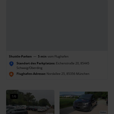
Shuttle-Parken
—
5 min
vom Flughafen
Standort des Parkplatzes:
Eichenstraße 20, 85445
P
Schwaig/Oberding
Flughafen-Adresse:
Nordallee 25, 85356 München
1/6