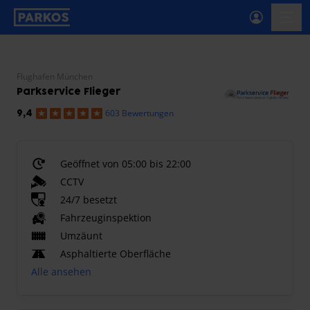
beschriftung-für-primäre-navigation
menü-
Flughafen München
Parkservice Flieger
603 Bewertungen
9,4
Geöffnet von 05:00 bis 22:00
CCTV
24/7 besetzt
Fahrzeuginspektion
Umzäunt
Asphaltierte Oberfläche
Alle ansehen