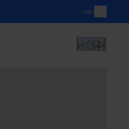
Login
menü-offen