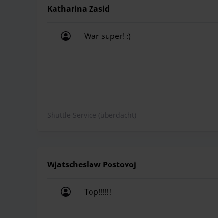
Katharina Zasid
War super! :)
War super! :)
Shuttle-Service (überdacht)
Wjatscheslaw Postovoj
Top!!!!!!!
Top!!!!!!!