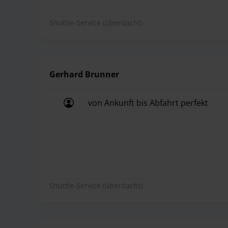
Shuttle-Service (überdacht)
Gerhard Brunner
von Ankunft bis Abfahrt perfekt
von Ankunft bis Abfahrt perfekt
Shuttle-Service (überdacht)