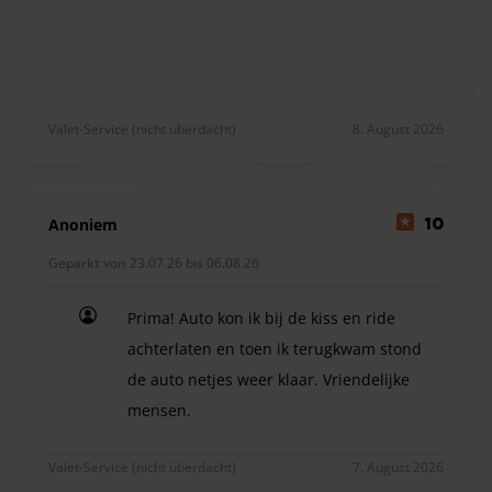
Zeer goede service!
von ParqPoint Ihr Auto auf dem sicheren Parkplatz. In der
Zwischenzeit können Sie für Ihren Flug einchecken.
Rückreise
Wenn Sie von Ihrer Reise zurück sind, können Sie
Valet-Service (nicht überdacht)
8. August 2026
ParqPoint anrufen, sobald Sie Ihr Gepäck vollständig
haben. Ihr ParqPoint-Fahrer wird Ihnen Ihr Auto am
Kiss&Ride des Flughafens Rotterdam aushändigen. Auch
Anoniem
10
hier wird Ihr Auto kontrolliert und Sie können Ihre Reise
Geparkt von 23.07.26 bis 06.08.26
fortsetzen.
Hinweis:
Wenn Sie zwischen 00:00 und 04:30 Uhr anreisen
Prima! Auto kon ik bij de kiss en ride
oder zurückkehren, berechnet Parqpoint einen
achterlaten en toen ik terugkwam stond
Nachtzuschlag von €60,-
de auto netjes weer klaar. Vriendelijke
mensen.
Prima! Auto kon ik bij de kiss en ride achterlate
Wenn Sie sich für ParqPoint entscheiden, können Sie direkt
Valet-Service (nicht überdacht)
7. August 2026
zum Kiss&Ride des Flughafens Rotterdam fahren. Dort