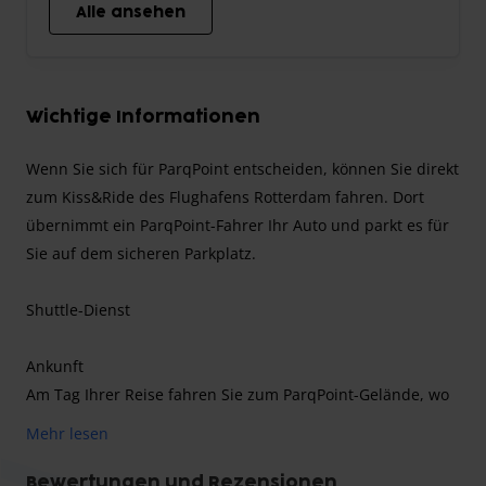
Alle ansehen
Wichtige Informationen
Wenn Sie sich für ParqPoint entscheiden, können Sie direkt
zum Kiss&Ride des Flughafens Rotterdam fahren. Dort
übernimmt ein ParqPoint-Fahrer Ihr Auto und parkt es für
Sie auf dem sicheren Parkplatz.
Shuttle-Dienst
Ankunft
Am Tag Ihrer Reise fahren Sie zum ParqPoint-Gelände, wo
Sie Ihr Auto einchecken können. Ein Fahrer von ParqPoint
Mehr lesen
parkt Ihr Auto für Sie auf dem Gelände. In der
Zwischenzeit bringt Sie der Shuttle-Bus von ParqPoint zum
Bewertungen und Rezensionen