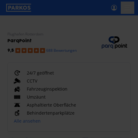
beschriftung-für-primäre-navigation
menü-
Flughafen Rotterdam
ParqPoint
688 Bewertungen
9,5
24/7 geöffnet
CCTV
Fahrzeuginspektion
Umzäunt
Asphaltierte Oberfläche
Behindertenparkplätze
Alle ansehen