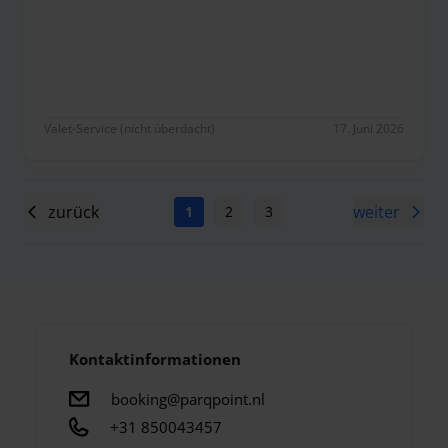
Prima
Valet-Service (nicht überdacht)
17. Juni 2026
zurück
weiter
1
2
3
4
5
6
7
Kontaktinformationen
booking@parqpoint.nl
+31 850043457