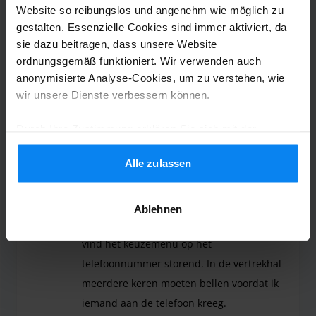
Uitstekend. Alles prima geregeld.
Website so reibungslos und angenehm wie möglich zu
Vriendelijke chauffeurs.
gestalten. Essenzielle Cookies sind immer aktiviert, da
sie dazu beitragen, dass unsere Website
Uitstekend. Alles prima geregeld. Vriendelijke cha
ordnungsgemäß funktioniert. Wir verwenden auch
anonymisierte Analyse-Cookies, um zu verstehen, wie
wir unsere Dienste verbessern können.
Shuttle-Service (überdacht)
5. Juli 2026
Durch Ihre Zustimmung erklären Sie sich mit der
Verwendung von Cookies gemäß den Regeln in Ihrem
Land einverstanden, können Ihre Einstellungen jedoch
Alle zulassen
Dolf de Jong
8
jederzeit anpassen. Alle Einzelheiten finden Sie in
Geparkt von 15.06.26 bis 22.06.26
unserer
Datenschutzrichtlinie
.
Ablehnen
Telefoonnummer is slecht bereikbaar en ik
vind het keuzemenu op het
telefoonnummer storend. In de vertrekhal
meerdere keren moeten bellen voordat ik
iemand aan de telefoon kreeg.