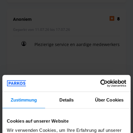
übernimmt ein ParqPoint-Fahrer Ihr Auto und parkt es für
Sie auf dem sicheren Parkplatz.
Anoniem
8
Geparkt von 11.07.26 bis 17.07.26
Bei ParqPoint können Sie Ihr Auto waschen lassen.
Ist Ihr Auto für eine Wartung oder einen TÜV fällig?
Plezierige service en aardige medewerkers
Wenden Sie sich an ParqPoint, um ein Angebot zu
Plezierige service en aardige medewerkers
erhalten.
Valet-Service (überdacht)
18. Juli 2026
Zustimmung
Details
Über Cookies
Hans Slijkhuis
10
Cookies auf unserer Website
Geparkt von 31.05.26 bis 07.06.26
Wir verwenden Cookies, um Ihre Erfahrung auf unserer