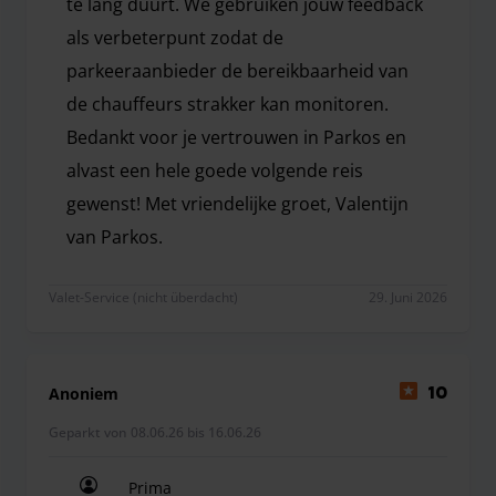
te lang duurt. We gebruiken jouw feedback
als verbeterpunt zodat de
parkeeraanbieder de bereikbaarheid van
de chauffeurs strakker kan monitoren.
Bedankt voor je vertrouwen in Parkos en
alvast een hele goede volgende reis
gewenst! Met vriendelijke groet, Valentijn
van Parkos.
Hoi Dolf, Hartelijk dank dat je de tijd hebt genome
Valet-Service (nicht überdacht)
29. Juni 2026
Anoniem
10
Geparkt von 08.06.26 bis 16.06.26
Prima