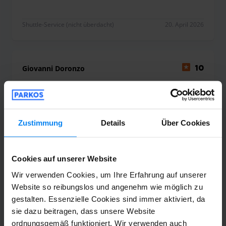
Shuttle-Service (nicht überdacht)
20. April 2026
Giovanni Doronzo
10
Geparkt von 11.04.26 bis 18.04.26
Tutto bene. Non è la prima volta che lo
Zustimmung
Details
Über Cookies
uso
Tutto bene. Non è la prima volta che lo uso
Cookies auf unserer Website
Wir verwenden Cookies, um Ihre Erfahrung auf unserer
Shuttle-Service (nicht überdacht)
20. April 2026
Website so reibungslos und angenehm wie möglich zu
gestalten. Essenzielle Cookies sind immer aktiviert, da
sie dazu beitragen, dass unsere Website
ordnungsgemäß funktioniert. Wir verwenden auch
Armin Trenker
10