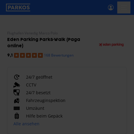
beschriftung-für-primäre-navigation
menü-
Flughafen Venedig Marco Polo
Eden Parking Park&Walk (Paga
online)
168 Bewertungen
9,1
24/7 geöffnet
CCTV
24/7 besetzt
Fahrzeuginspektion
Umzäunt
Hilfe beim Gepäck
Alle ansehen