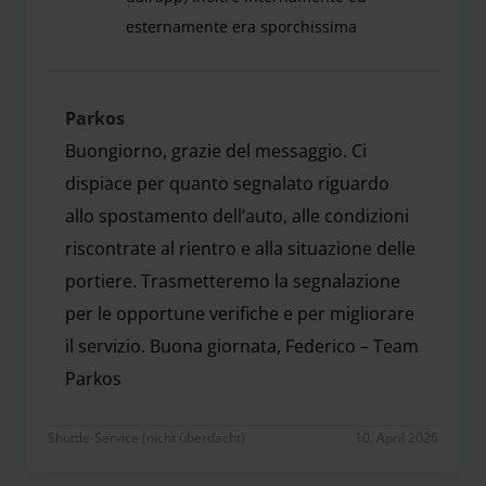
esternamente era sporchissima
In una settimana è stata spostata più volte e las
Parkos
Buongiorno, grazie del messaggio. Ci
dispiace per quanto segnalato riguardo
allo spostamento dell’auto, alle condizioni
riscontrate al rientro e alla situazione delle
portiere. Trasmetteremo la segnalazione
per le opportune verifiche e per migliorare
il servizio. Buona giornata, Federico – Team
Parkos
Buongiorno, grazie del messaggio. Ci dispiace per qu
Shuttle-Service (nicht überdacht)
10. April 2026