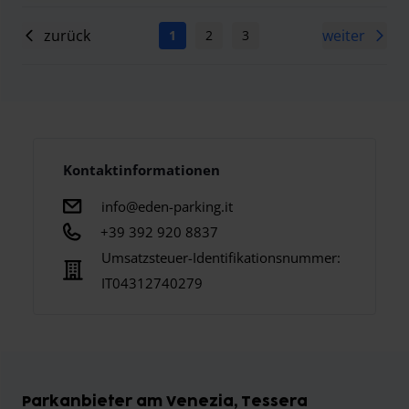
zurück
weiter
1
2
3
4
5
6
7
Kontaktinformationen
info@eden-parking.it
+39 392 920 8837
Umsatzsteuer-Identifikationsnummer:
IT04312740279
Parkanbieter am Venezia, Tessera