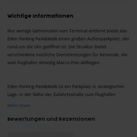
Wichtige Informationen
Nur wenige Gehminuten vom Terminal entfernt bietet das
Eden Parking Park&Walk einen großen Außenparkplatz, der
rund um die Uhr geöffnet ist. Die Struktur bietet
verschiedene nützliche Dienstleistungen für Reisende, die
vom Flughafen Venedig Marco Polo abfliegen.
Eden Parking Park&Walk ist ein Parkplatz in strategischer
Lage, in der Nähe der Zufahrtsstraße zum Flughafen
Venedig Marco Polo. Der Weg vom Parkplatz zum
Mehr lesen
Abflugbereich dauert zu Fuß nur etwa 15 Minuten. Der
Parkplatz wird ständig durch ferngesteuerte Kameras
Bewertungen und Rezensionen
überwacht und garantiert maximale Sicherheit für Ihr
Fahrzeug auf einem der verfügbaren unüberdachten