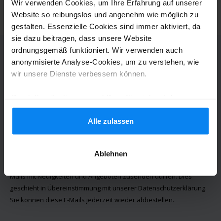
Wir verwenden Cookies, um Ihre Erfahrung auf unserer
Website so reibungslos und angenehm wie möglich zu
gestalten. Essenzielle Cookies sind immer aktiviert, da
sie dazu beitragen, dass unsere Website
ordnungsgemäß funktioniert. Wir verwenden auch
anonymisierte Analyse-Cookies, um zu verstehen, wie
Möchten Sie über alle Neuigkeiten
wir unsere Dienste verbessern können.
informiert werden?
Durch Ihre Zustimmung erklären Sie sich mit der
Melden Sie sich für unseren monatlichen Newsletter an
Verwendung von Cookies gemäß den Regeln in Ihrem
Land einverstanden, können Ihre Einstellungen jedoch
Alle zulassen
jederzeit anpassen. Alle Einzelheiten finden Sie in
Anmelden
unserer
Datenschutzrichtlinie
.
Ablehnen
Mit der Anmeldung stimmen Sie zu, dass wir Ihnen Marketing-E-
Mails mit Neuigkeiten und Angeboten zusenden dürfen. Dies
geschieht in Übereinstimmung mit unserer
Datenschutzerklärung
.
Sie können diese E-Mails jederzeit wieder abbestellen.