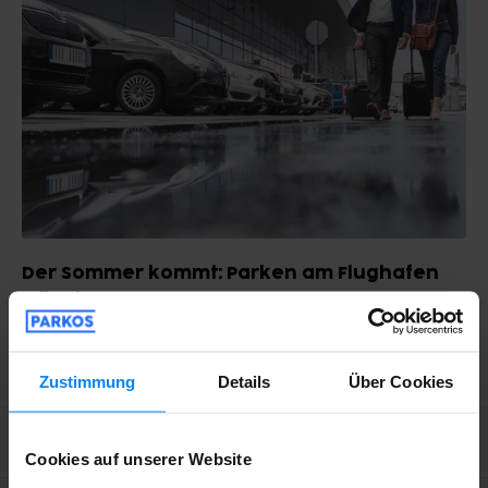
Der Sommer kommt: Parken am Flughafen
München
Juni, 2023
Lesezeit: 7 Min.
Zustimmung
Details
Über Cookies
Zuerst
1
2
3
Letzte Seite
Cookies auf unserer Website