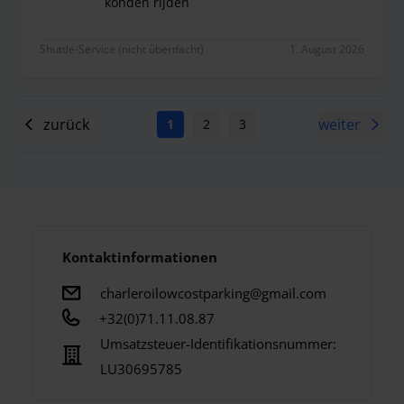
konden rijden
Wij moesten het busje volgen naar de grote parkin
Shuttle-Service (nicht überdacht)
1. August 2026
zurück
weiter
1
2
3
4
5
6
7
Kontaktinformationen
charleroilowcostparking@gmail.com
+32(0)71.11.08.87
Umsatzsteuer-Identifikationsnummer:
LU30695785