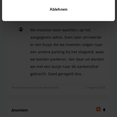
unserer
Datenschutzrichtlinie
.
Anoniem
8
Ablehnen
Geparkt von 27.07.26 bis 02.08.26
We moesten even wachten, op het
aangegeven adres. Even later arriveerde
er een busje die we moesten volgen naar
een andere parking bij het vliegveld, waar
we konden parkeren. Van daar uit werden
we met een busje naar de aankonsthal
gebracht. Goed geregeld dus.
We moesten even wachten, op het aangegeven adre
Shuttle-Service (nicht überdacht)
3. August 2026
Anoniem
8