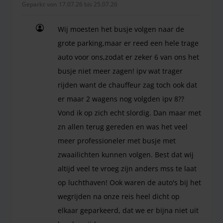
Geparkt von 17.07.26 bis 25.07.26
Wij moesten het busje volgen naar de
grote parking,maar er reed een hele trage
auto voor ons,zodat er zeker 6 van ons het
busje niet meer zagen! ipv wat trager
rijden want de chauffeur zag toch ook dat
er maar 2 wagens nog volgden ipv 8??
Vond ik op zich echt slordig. Dan maar met
zn allen terug gereden en was het veel
meer professioneler met busje met
zwaailichten kunnen volgen. Best dat wij
altijd veel te vroeg zijn anders mss te laat
op luchthaven! Ook waren de auto's bij het
wegrijden na onze reis heel dicht op
elkaar geparkeerd, dat we er bijna niet uit