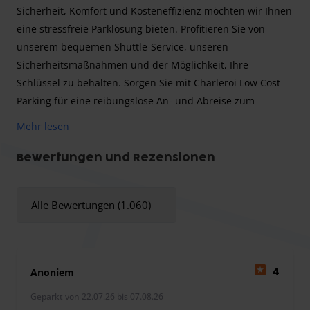
Sicherheit, Komfort und Kosteneffizienz möchten wir Ihnen
eine stressfreie Parklösung bieten. Profitieren Sie von
unserem bequemen Shuttle-Service, unseren
Sicherheitsmaßnahmen und der Möglichkeit, Ihre
Schlüssel zu behalten. Sorgen Sie mit Charleroi Low Cost
Parking für eine reibungslose An- und Abreise zum
Flughafen Brüssel Charleroi.
Mehr lesen
Achtung Der Shuttlebus befördert maximal 4 Personen.
Nachtzuschlag: 10 € zwischen 23:00 und 6:00 Uhr
Bewertungen und Rezensionen
Alle Bewertungen (1.060)
Wir bei Charleroi Low Cost Parking wissen, wie wichtig
Komfort und Kosteneffizienz beim Parken am Flughafen
sind. Unser engagiertes Team sorgt dafür, dass Ihr
Parkvorgang reibungslos und budgetgerecht abläuft.
Anoniem
4
Bitte beachten Sie: Aufgrund der neuen Vorschriften am
Geparkt von 22.07.26 bis 07.08.26
Flughafen Charleroi wird vor Ort ein Aufpreis von 10 €