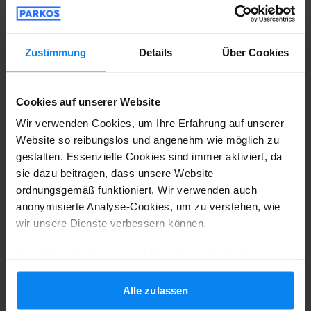
Zustimmung
Details
Über Cookies
Shuttle-Service (nicht überdacht)
6. August 2026
Cookies auf unserer Website
Willy NKAONZOLO BOTSEYANGA
8
Wir verwenden Cookies, um Ihre Erfahrung auf unserer
Website so reibungslos und angenehm wie möglich zu
Geparkt von 28.07.26 bis 01.08.26
gestalten. Essenzielle Cookies sind immer aktiviert, da
sie dazu beitragen, dass unsere Website
Merci
ordnungsgemäß funktioniert. Wir verwenden auch
Merci
anonymisierte Analyse-Cookies, um zu verstehen, wie
wir unsere Dienste verbessern können.
Durch Ihre Zustimmung erklären Sie sich mit der
Shuttle-Service (nicht überdacht)
3. August 2026
Verwendung von Cookies gemäß den Regeln in Ihrem
Land einverstanden, können Ihre Einstellungen jedoch
Alle zulassen
jederzeit anpassen. Alle Einzelheiten finden Sie in