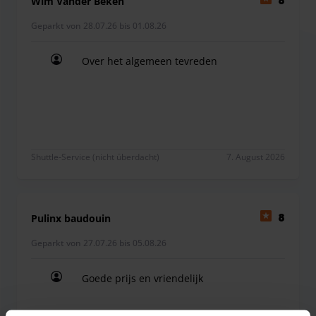
Wim Vander Beken
8
Geparkt von 28.07.26 bis 01.08.26
Over het algemeen tevreden
Over het algemeen tevreden
Shuttle-Service (nicht überdacht)
7. August 2026
Pulinx baudouin
8
Geparkt von 27.07.26 bis 05.08.26
Goede prijs en vriendelijk
Goede prijs en vriendelijk