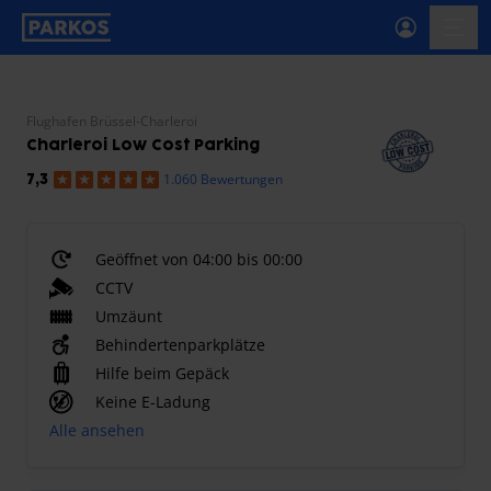
beschriftung-für-primäre-navigation
menü-
Flughafen Brüssel-Charleroi
Charleroi Low Cost Parking
1.060 Bewertungen
7,3
Geöffnet von 04:00 bis 00:00
CCTV
Umzäunt
Behindertenparkplätze
Hilfe beim Gepäck
Keine E-Ladung
Alle ansehen