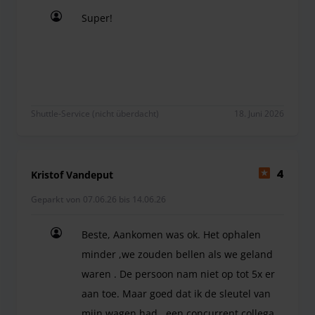
Super!
Super!
Shuttle-Service (nicht überdacht)
18. Juni 2026
Kristof Vandeput
4
Geparkt von 07.06.26 bis 14.06.26
Beste, Aankomen was ok. Het ophalen
minder ,we zouden bellen als we geland
waren . De persoon nam niet op tot 5x er
aan toe. Maar goed dat ik de sleutel van
mijn wagen had , een concurrent collega