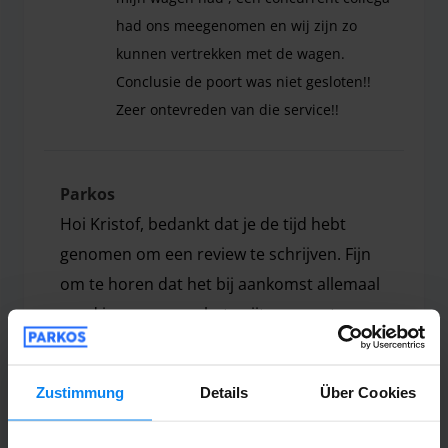
had ons meegenomen en wij zijn zo
kunnen vertrekken met de wagen.
Conclusie de poort was niet gesloten!!
Zeer ontevreden van die service!!
Beste, Aankomen was ok. Het ophalen minder ,we 
Parkos
Hoi Kristof, bedankt dat je de tijd hebt
genomen om een review te schrijven. Fijn
om te horen dat het bij aankomst allemaal
goed is gegaan, en het spijt ons om te
lezen dat het bij terugkomst anders was. Je
hebt meerdere keren geprobeerd te bellen,
Zustimmung
Details
Über Cookies
zonder gehoor. Dit is niet de service die je
als klant mag verwachten. Gelukkig had je