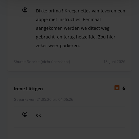
Dikke prima ! Kreeg netjes van tevoren een
appje met instructies. Eenmaal
aangekomen werden we ditect weg
gebracht, en terug hetzelfde. Zou hier
zeker weer parkeren.
Dikke prima ! Kreeg netjes van tevoren een appj
Shuttle-Service (nicht überdacht)
13. Juni 2026
Irene Lüttgen
6
Geparkt von 21.05.26 bis 04.06.26
ok
ok