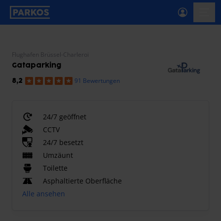
beschriftung-für-primäre-navigation
menü-
Flughafen Brüssel-Charleroi
Gataparking
91 Bewertungen
8,2
24/7 geöffnet
CCTV
24/7 besetzt
Umzäunt
Toilette
Asphaltierte Oberfläche
Alle ansehen