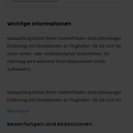
Wichtige Informationen
Gataparking bietet Ihnen Seelenfrieden dank jahrelanger
Erfahrung mit Parkdiensten an Flughäfen. Ob Sie sich für
einen Innen- oder Außenparkplatz entscheiden, Ihr
Fahrzeug wird während Ihrer Abwesenheit sicher
aufbewahrt.
Gataparking bietet Ihnen Seelenfrieden dank jahrelanger
Erfahrung mit Parkdiensten an Flughäfen. Ob Sie sich für
einen Innen- oder Außenparkplatz entscheiden, Ihr
Mehr lesen
Fahrzeug wird während Ihrer Abwesenheit sicher
aufbewahrt.
Bewertungen und Rezensionen
Bitte beachten Sie: Aufgrund der neuen Vorschriften am