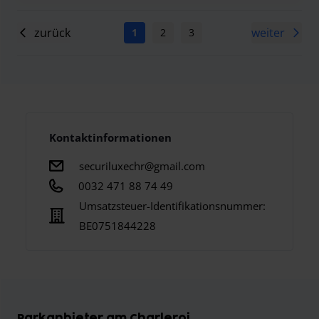
zurück
weiter
1
2
3
4
5
6
7
Kontaktinformationen
securiluxechr@gmail.com
0032 471 88 74 49
Umsatzsteuer-Identifikationsnummer:
BE0751844228
Parkanbieter am Charleroi