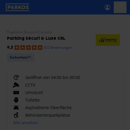
beschriftung-für-primäre-navigation
menü-
Flughafen Brüssel-Charleroi
Parking Sécuri & Luxe CRL
352 Bewertungen
9,3
Sicherheit
Geöffnet von 04:00 bis 00:00
CCTV
Umzäunt
Toilette
Asphaltierte Oberfläche
Behindertenparkplätze
Alle ansehen