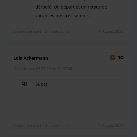
déroulé. Un départ et un retour de
vacances très très sereins.
Merci à Amar et Alessio pour leur accueil, leur sy
Shuttle-Service (nicht überdacht)
4. August 2026
Lola Ackermann
10
Geparkt von 24.07.26 bis 31.07.26
Super
Super
Shuttle-Service (nicht überdacht)
1. August 2026