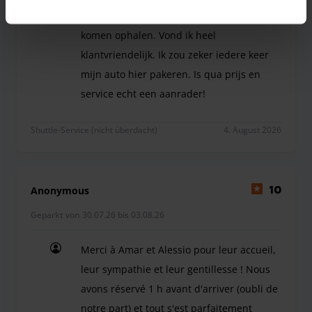
of wij degene waren die ze moesten
komen ophalen. Vond ik heel
klantvriendelijk. Ik zou zeker iedere keer
mijn auto hier pakeren. Is qua prijs en
service echt een aanrader!
Zeer vriendelijk, altijd telefonisch goed bereikb
Shuttle-Service (nicht überdacht)
4. August 2026
Anonymous
10
Geparkt von 30.07.26 bis 03.08.26
Merci à Amar et Alessio pour leur accueil,
leur sympathie et leur gentillesse ! Nous
avons réservé 1 h avant d'arriver (oubli de
notre part) et tout s'est parfaitement