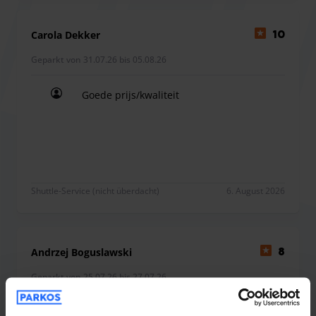
Carola Dekker
10
Geparkt von 31.07.26 bis 05.08.26
Goede prijs/kwaliteit
Goede prijs/kwaliteit
Shuttle-Service (nicht überdacht)
6. August 2026
Andrzej Boguslawski
8
Geparkt von 25.07.26 bis 27.07.26
Good parking, ok waiting times (but longer