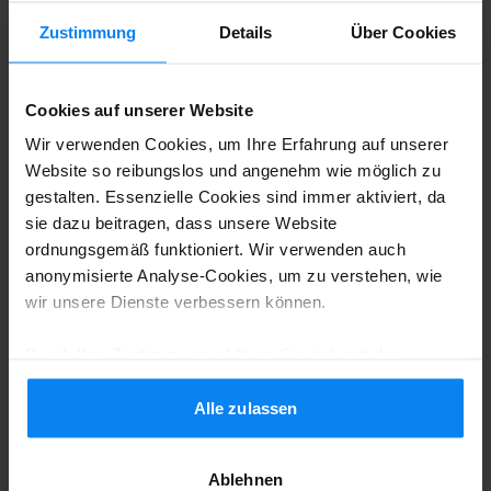
than mentioned here), looks safe. Easy to
Zustimmung
Details
Über Cookies
park.
Good parking, ok waiting times (but longer than m
Cookies auf unserer Website
Shuttle-Service (nicht überdacht)
6. August 2026
Wir verwenden Cookies, um Ihre Erfahrung auf unserer
Website so reibungslos und angenehm wie möglich zu
gestalten. Essenzielle Cookies sind immer aktiviert, da
sie dazu beitragen, dass unsere Website
Vranken Laura
10
ordnungsgemäß funktioniert. Wir verwenden auch
anonymisierte Analyse-Cookies, um zu verstehen, wie
Geparkt von 29.07.26 bis 01.08.26
wir unsere Dienste verbessern können.
Zeer vriendelijk, altijd telefonisch goed
Durch Ihre Zustimmung erklären Sie sich mit der
bereikbaar, duidelijk qua communicatie
Verwendung von Cookies gemäß den Regeln in Ihrem
(praten goed engels). En voelen zich oom
Land einverstanden, können Ihre Einstellungen jedoch
Alle zulassen
verantwoordelijk, wij herkenden bij
jederzeit anpassen. Alle Einzelheiten finden Sie in
tetugkomst hun auto niet, zijn persoonlijk
unserer
Datenschutzrichtlinie
.
Ablehnen
naar ons toe komen lopen om te checkem