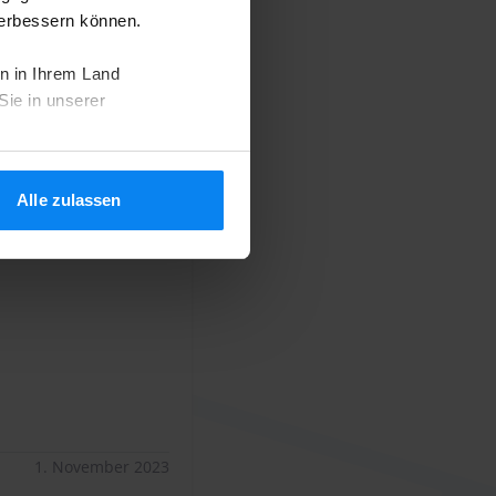
verbessern können.
n in Ihrem Land
Sie in unserer
Alle zulassen
bis 26.10.23
10
1. November 2023