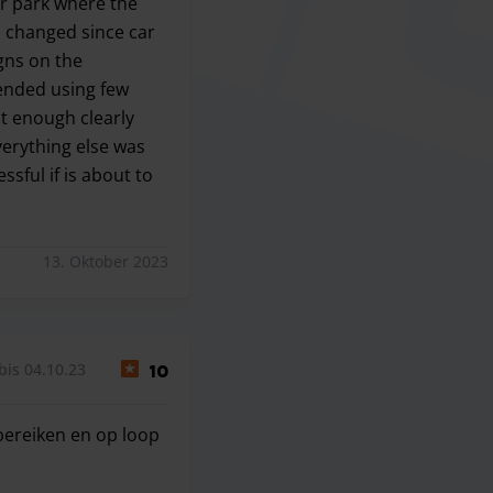
ar park where the
s changed since car
igns on the
 ended using few
ot enough clearly
Everything else was
essful if is about to
ark where the camera scanning registration plate. I think the
13. Oktober 2023
bis 04.10.23
10
 bereiken en op loop
e bereiken en op loop afstand van de luchthaven.