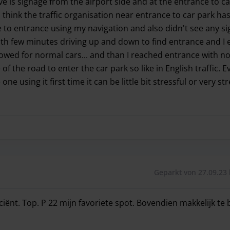
e is signage from the airport side and at the entrance to c
I think the traffic organisation near entrance to car park ha
ve to entrance using my navigation and also didn't see any s
th few minutes driving up and down to find entrance and I
lowed for normal cars... and than I reached entrance with n
 of the road to enter the car park so like in English traffic. 
ne using it first time it can be little bit stressful or very str
is signage from the airport side and at the entrance to car p
Geparkt von 27.09.23 
ciënt. Top. P 22 mijn favoriete spot. Bovendien makkelijk te
iciënt. Top. P 22 mijn favoriete spot. Bovendien makkelijk t