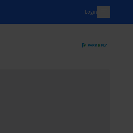
Login
menü-offen