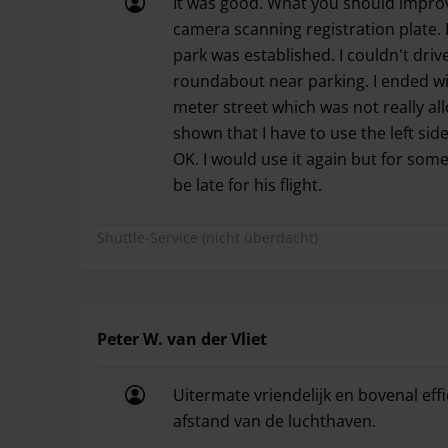
It was good. What you should improv
camera scanning registration plate. 
park was established. I couldn't dri
roundabout near parking. I ended wi
meter street which was not really al
shown that I have to use the left side
OK. I would use it again but for some o
be late for his flight.
It was good. What you should improve 
Shuttle-Service (nicht überdacht)
Peter W. van der Vliet
Uitermate vriendelijk en bovenal effi
afstand van de luchthaven.
Uitermate vriendelijk en bovenal eff