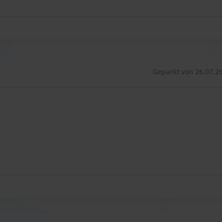
ndzeit in einem Überdachten Parkhaus am Airport sind halt 
 Das Parkhaus ist mit drei Fahrstühlen ausgestattet, die
en.
Geparkt von 26.07.26
 sich sowohl im Parkhaus als auch auf dem
es überdachten Bereichs erfolgt die Parkplatzvergabe