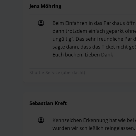
Jens Möhring
Beim Einfahren in das Parkhaus öffne
dann trotzdem einfach geparkt ohn
ungültig". Das sehr freundliche Par
sagte dann, dass das Ticket nicht g
Euch buchen. Lieben Dank
Beim Einfahren in das Parkhaus öffn
Shuttle-Service (überdacht)
Sebastian Kreft
Kennzeichen Erkennung hat wie bei 
wurden wir schließlich reingelassen.
Kennzeichen Erkennung hat wie bei d