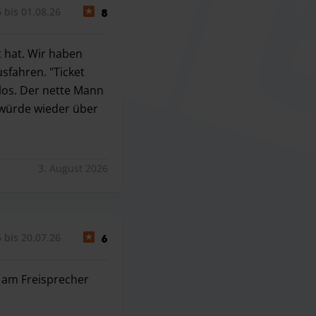
 bis 01.08.26
8
t hat. Wir haben
fahren. "Ticket
los. Der nette Mann
 würde wieder über
orgt hat. Wir haben dann trotzdem einfach geparkt ohne den
3. August 2026
 bis 20.07.26
6
n am Freisprecher
am Freisprecher wurden wir schließlich reingelassen.