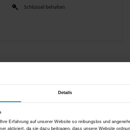
Schlüssel behalten
Details
 ist Ihr Stellplatz im P2 für Sie freigehalten, selbst
 Einfahrt erfolgt modern und kontaktlos per
e
mernschild und öffnet die Schranke automatisch.
hre Erfahrung auf unserer Website so reibungslos und angenehm
ticket
. Sollte sich die Schranke nicht öffnen, nutzen Sie
er aktiviert, da sie dazu beitragen, dass unsere Website ordnu