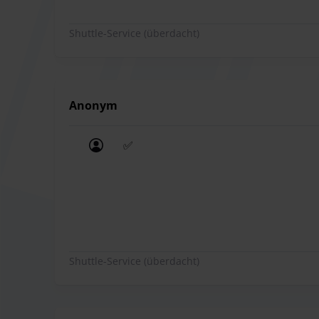
Alles hat seinen Preis. 10 Tage Sta
komplett unter freiem Himmel liegt.
Shuttle-Service (überdacht)
Besonders hervorzuheben ist die Barrierefreiheit:
einen leichten Zugang zu allen Ebenen ermöglich
Informationen zum Fahrzeug:
Maximale Einfahrtshöhe:
2,00 Meter
Anonym
Maximale Fahrzeugbreite:
2,50 Meter
✅
Maximale Fahrzeuglänge:
5,00 Meter
✅
Hinweis zur Parkfläche: Die Parkplätze befinden
dazugehörigen Parkdeck. Bei hoher Auslastung d
auf dem offenen Parkdeck.
Shuttle-Service (überdacht)