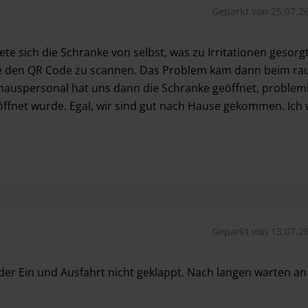
Geparkt von 25.07.26
te sich die Schranke von selbst, was zu Irritationen gesorg
e den QR Code zu scannen. Das Problem kam dann beim raus
khauspersonal hat uns dann die Schranke geöffnet, problem
eöffnet wurde. Egal, wir sind gut nach Hause gekommen. Ich
ete sich die Schranke von selbst, was zu Irritationen ges
Geparkt von 13.07.26
der Ein und Ausfahrt nicht geklappt. Nach langen warten a
er Ein und Ausfahrt nicht geklappt. Nach langen warten an 