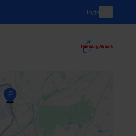
Login
menü-offen