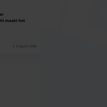
er
Dit maakt het
eer gebruikersgemak voor klanten. Niet via receptie hot
3. August 2026