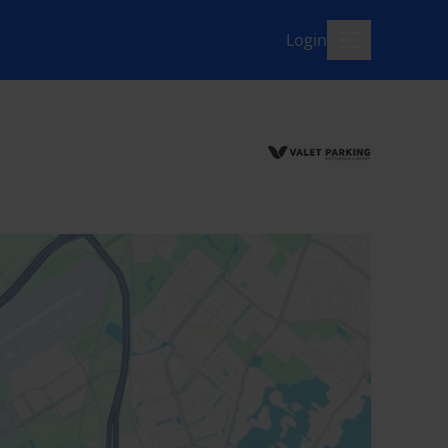
Login
menü-offen