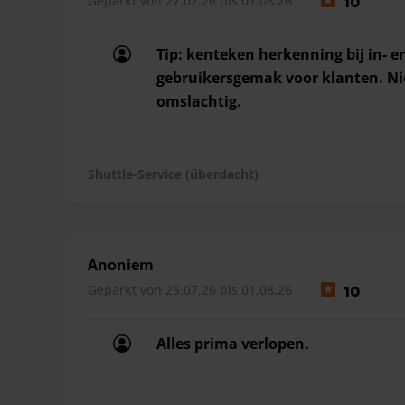
Geparkt von 27.07.26 bis 01.08.26
10
Tip: kenteken herkenning bij in- e
gebruikersgemak voor klanten. Nie
omslachtig.
Tip: kenteken herkenning bij in- e
Shuttle-Service (überdacht)
Anoniem
Geparkt von 25.07.26 bis 01.08.26
10
Alles prima verlopen.
Alles prima verlopen.