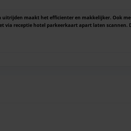
n uitrijden maakt het efficienter en makkelijker. Ook me
t via receptie hotel parkeerkaart apart laten scannen. 
n uitrijden maakt het efficienter en makkelijker. Ook m