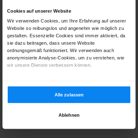
Sehr guter Service. Hat meine
Cookies auf unserer Website
Erwartungen erfüllt.
Wir verwenden Cookies, um Ihre Erfahrung auf unserer
Sehr guter Service. Hat meine Erwartungen erfüll
Website so reibungslos und angenehm wie möglich zu
gestalten. Essenzielle Cookies sind immer aktiviert, da
sie dazu beitragen, dass unsere Website
ordnungsgemäß funktioniert. Wir verwenden auch
Shuttle-Service (nicht überdacht)
31. Juli 2026
anonymisierte Analyse-Cookies, um zu verstehen, wie
wir unsere Dienste verbessern können.
Blerton Neziri
8
Durch Ihre Zustimmung erklären Sie sich mit der
Verwendung von Cookies gemäß den Regeln in Ihrem
Geparkt von 21.07.26 bis 23.07.26
Land einverstanden, können Ihre Einstellungen jedoch
Alle zulassen
jederzeit anpassen. Alle Einzelheiten finden Sie in
Very good
unserer
Datenschutzrichtlinie
.
Very good
Ablehnen