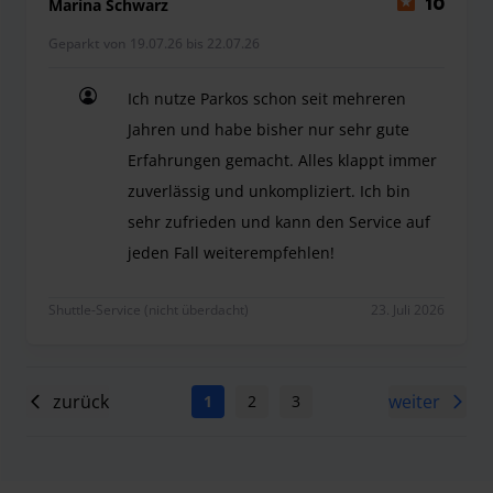
Marina Schwarz
10
Geparkt von 19.07.26 bis 22.07.26
Ich nutze Parkos schon seit mehreren
Jahren und habe bisher nur sehr gute
Erfahrungen gemacht. Alles klappt immer
zuverlässig und unkompliziert. Ich bin
sehr zufrieden und kann den Service auf
jeden Fall weiterempfehlen!
Ich nutze Parkos schon seit mehreren Jahren und
Shuttle-Service (nicht überdacht)
23. Juli 2026
zurück
weiter
1
2
3
4
5
6
...