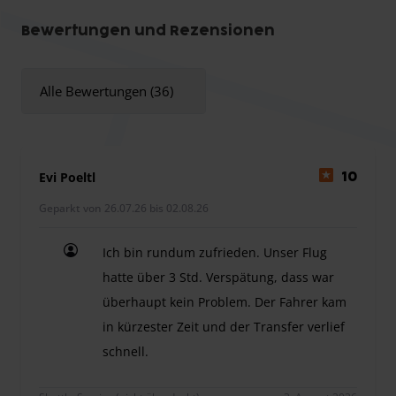
Buchung im Preis inbegriffen. Jeder zusätzliche Sitzplatz
kostet extra.
Bewertungen und Rezensionen
Elektroauto Aufladeservice exclusive Stromkosten
vorhanden.
Alle Bewertungen (36)
Kostenlose Kindersitze vorhanden.
Evi Poeltl
10
Geparkt von 26.07.26 bis 02.08.26
Ich bin rundum zufrieden. Unser Flug
hatte über 3 Std. Verspätung, dass war
überhaupt kein Problem. Der Fahrer kam
in kürzester Zeit und der Transfer verlief
schnell.
Ich bin rundum zufrieden. Unser Flug hatte über 