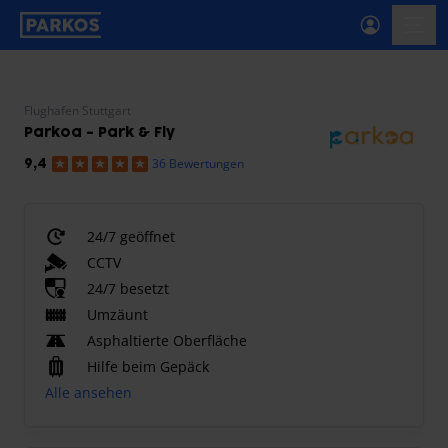
beschriftung-für-primäre-navigation
menü-
Flughafen Stuttgart
Parkoa - Park & Fly
36 Bewertungen
9,4
24/7 geöffnet
CCTV
24/7 besetzt
Umzäunt
Asphaltierte Oberfläche
Hilfe beim Gepäck
Alle ansehen